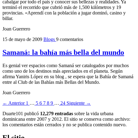
cabalgar por todo el país y conocer sus bellezas y realidades. Ya
terminó el recorrido que cubrió más de 1,500 kilómetros y 19
provincias. «Aprendí con la población a jugar dominó, casino y
billar.
Joan Guerrero
15 de mayo de 2009
Blogs
9 comentarios
Samaná: la bahía más bella del mundo
Es genial ver espacios como Samaná ser catalogados por muchos
como uno de los destinos más apreciados en el planeta. Según
afirma Yaniris López en su blog , se espera que la Bahía de Samaná
entre al Club de las Bahías más Bellas del Mundo.
Joan Guerrero
← Anterior
1
…
5
6
7
8
9
…
24
Siguiente →
Duarte101 publicó
12,279 entradas
sobre la vida urbana
dominicana entre 2007 y 2012. El sitio se conserva como archivo:
los comentarios están cerrados y no se publica contenido nuevo.
El sitio