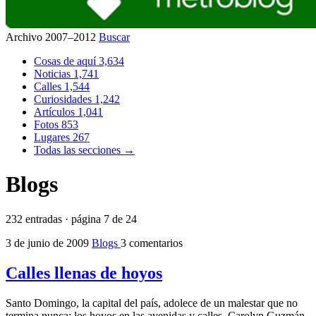
Archivo 2007–2012
Buscar
Cosas de aquí
3,634
Noticias
1,741
Calles
1,544
Curiosidades
1,242
Artículos
1,041
Fotos
853
Lugares
267
Todas las secciones →
Blogs
232 entradas · página 7 de 24
3 de junio de 2009
Blogs
3 comentarios
Calles llenas de hoyos
Santo Domingo, la capital del país, adolece de un malestar que no
termina nunca: los hoyos en las avenidas y calles. Carolyn Guzmán