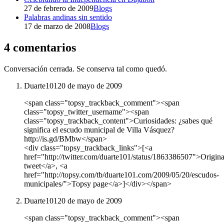
27 de febrero de 2009
Blogs
Palabras andinas sin sentido
17 de marzo de 2008
Blogs
4 comentarios
Conversación cerrada. Se conserva tal como quedó.
Duarte101
20 de mayo de 2009
<span class="topsy_trackback_comment"><span
class="topsy_twitter_username"><span
class="topsy_trackback_content">Curiosidades: ¿sabes qué
significa el escudo municipal de Villa Vásquez?
http://is.gd/BMbw</span>
<div class="topsy_trackback_links">[<a
href="http://twitter.com/duarte101/status/1863386507">Origina
tweet</a>, <a
href="http://topsy.com/tb/duarte101.com/2009/05/20/escudos-
municipales/">Topsy page</a>]</div></span>
Duarte101
20 de mayo de 2009
<span class="topsy_trackback_comment"><span