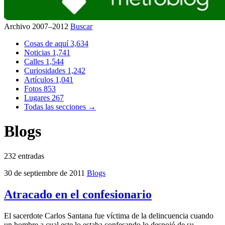
Archivo 2007–2012
Buscar
Cosas de aquí
3,634
Noticias
1,741
Calles
1,544
Curiosidades
1,242
Artículos
1,041
Fotos
853
Lugares
267
Todas las secciones →
Blogs
232 entradas
30 de septiembre de 2011
Blogs
Atracado en el confesionario
El sacerdote Carlos Santana fue víctima de la delincuencia cuando
un hombre a cual este lo estaba confesando lo despojó de su