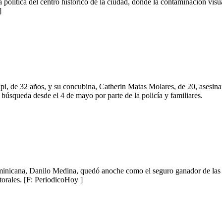
 política del centro histórico de la ciudad, donde la contaminación vis
]
 Papi, de 32 años, y su concubina, Catherin Matas Molares, de 20, asesi
búsqueda desde el 4 de mayo por parte de la policía y familiares.
ominicana, Danilo Medina, quedó anoche como el seguro ganador de las
torales. [F: PeriodicoHoy ]