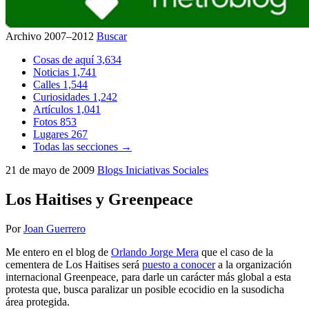
Archivo 2007–2012
Buscar
Cosas de aquí
3,634
Noticias
1,741
Calles
1,544
Curiosidades
1,242
Artículos
1,041
Fotos
853
Lugares
267
Todas las secciones →
21 de mayo de 2009
Blogs
Iniciativas Sociales
Los Haitises y Greenpeace
Por
Joan Guerrero
Me entero en el blog de
Orlando Jorge Mera
que el caso de la
cementera de Los Haitises será
puesto a conocer
a la organización
internacional Greenpeace, para darle un carácter más global a esta
protesta que, busca paralizar un posible ecocidio en la susodicha
área protegida.