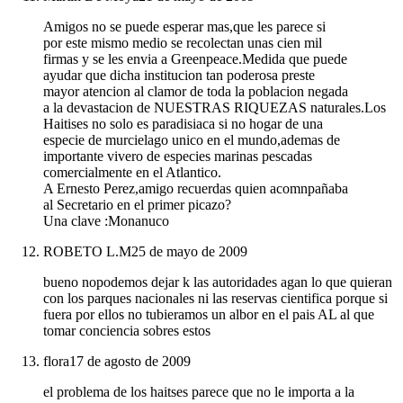
Amigos no se puede esperar mas,que les parece si
por este mismo medio se recolectan unas cien mil
firmas y se les envia a Greenpeace.Medida que puede
ayudar que dicha institucion tan poderosa preste
mayor atencion al clamor de toda la poblacion negada
a la devastacion de NUESTRAS RIQUEZAS naturales.Los
Haitises no solo es paradisiaca si no hogar de una
especie de murcielago unico en el mundo,ademas de
importante vivero de especies marinas pescadas
comercialmente en el Atlantico.
A Ernesto Perez,amigo recuerdas quien acomnpañaba
al Secretario en el primer picazo?
Una clave :Monanuco
ROBETO L.M
25 de mayo de 2009
bueno nopodemos dejar k las autoridades agan lo que quieran
con los parques nacionales ni las reservas cientifica porque si
fuera por ellos no tubieramos un albor en el pais AL al que
tomar conciencia sobres estos
flora
17 de agosto de 2009
el problema de los haitses parece que no le importa a la