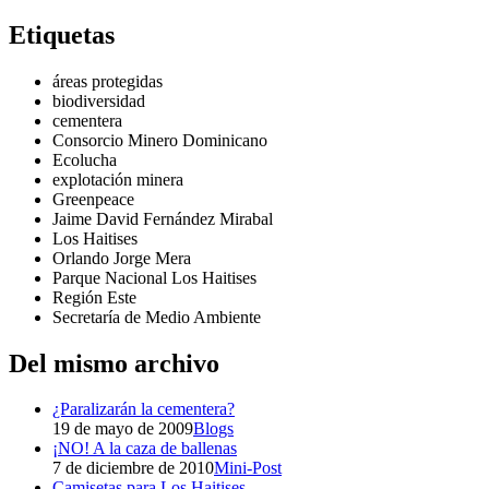
Etiquetas
áreas protegidas
biodiversidad
cementera
Consorcio Minero Dominicano
Ecolucha
explotación minera
Greenpeace
Jaime David Fernández Mirabal
Los Haitises
Orlando Jorge Mera
Parque Nacional Los Haitises
Región Este
Secretaría de Medio Ambiente
Del mismo archivo
¿Paralizarán la cementera?
19 de mayo de 2009
Blogs
¡NO! A la caza de ballenas
7 de diciembre de 2010
Mini-Post
Camisetas para Los Haitises