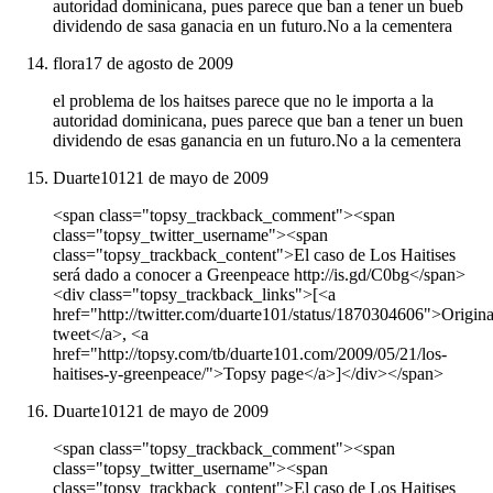
autoridad dominicana, pues parece que ban a tener un bueb
dividendo de sasa ganacia en un futuro.No a la cementera
flora
17 de agosto de 2009
el problema de los haitses parece que no le importa a la
autoridad dominicana, pues parece que ban a tener un buen
dividendo de esas ganancia en un futuro.No a la cementera
Duarte101
21 de mayo de 2009
<span class="topsy_trackback_comment"><span
class="topsy_twitter_username"><span
class="topsy_trackback_content">El caso de Los Haitises
será dado a conocer a Greenpeace http://is.gd/C0bg</span>
<div class="topsy_trackback_links">[<a
href="http://twitter.com/duarte101/status/1870304606">Origina
tweet</a>, <a
href="http://topsy.com/tb/duarte101.com/2009/05/21/los-
haitises-y-greenpeace/">Topsy page</a>]</div></span>
Duarte101
21 de mayo de 2009
<span class="topsy_trackback_comment"><span
class="topsy_twitter_username"><span
class="topsy_trackback_content">El caso de Los Haitises