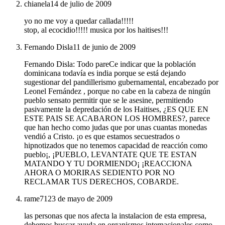
chianela
14 de julio de 2009
yo no me voy a quedar callada!!!!!
stop, al ecocidio!!!!! musica por los haitises!!!
Fernando Disla
11 de junio de 2009
Fernando Disla: Todo pareCe indicar que la población
dominicana todavía es india porque se está dejando
sugestionar del pandillerismo gubernamental, encabezado por
Leonel Fernández , porque no cabe en la cabeza de ningún
pueblo sensato permitir que se le asesine, permitiendo
pasivamente la depredación de los Haitises, ¿ES QUE EN
ESTE PAIS SE ACABARON LOS HOMBRES?, parece
que han hecho como judas que por unas cuantas monedas
vendió a Cristo. ¡o es que estamos secuestrados o
hipnotizados que no tenemos capacidad de reacción como
pueblo¡, ¡PUEBLO, LEVANTATE QUE TE ESTAN
MATANDO Y TU DORMIENDO¡ ¡REACCIONA
AHORA O MORIRAS SEDIENTO POR NO
RECLAMAR TUS DERECHOS, COBARDE.
rame71
23 de mayo de 2009
las personas que nos afecta la instalacion de esta empresa,
debemos buscar ayuda en organismos internacionales como