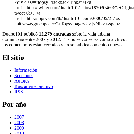
<div class="topsy_trackback_links">[<a
href="http://twitter.com/duarte101/status/1870304606">Origina
tweet</a>, <a
href="http://topsy.com/tb/duarte101.com/2009/05/21/los-
haitises-y-greenpeace/">Topsy page</a>]</div></span>
Duarte101 publicó
12,279 entradas
sobre la vida urbana
dominicana entre 2007 y 2012. El sitio se conserva como archivo:
los comentarios están cerrados y no se publica contenido nuevo.
El sitio
Información
Secciones
Autores
Buscar en el archivo
RSS
Por año
2007
2008
2009
2010