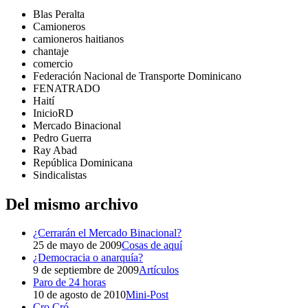
Blas Peralta
Camioneros
camioneros haitianos
chantaje
comercio
Federación Nacional de Transporte Dominicano
FENATRADO
Haití
InicioRD
Mercado Binacional
Pedro Guerra
Ray Abad
República Dominicana
Sindicalistas
Del mismo archivo
¿Cerrarán el Mercado Binacional?
25 de mayo de 2009
Cosas de aquí
¿Democracia o anarquía?
9 de septiembre de 2009
Artículos
Paro de 24 horas
10 de agosto de 2010
Mini-Post
Cro Cró