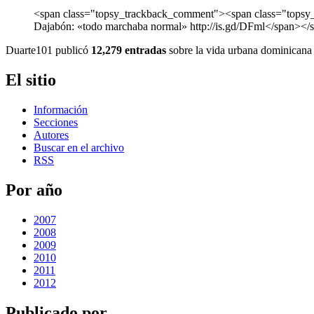
<span class="topsy_trackback_comment"><span class="topsy_t
Dajabón: «todo marchaba normal» http://is.gd/DFml</span></
Duarte101 publicó
12,279 entradas
sobre la vida urbana dominicana 
El sitio
Información
Secciones
Autores
Buscar en el archivo
RSS
Por año
2007
2008
2009
2010
2011
2012
Publicado por