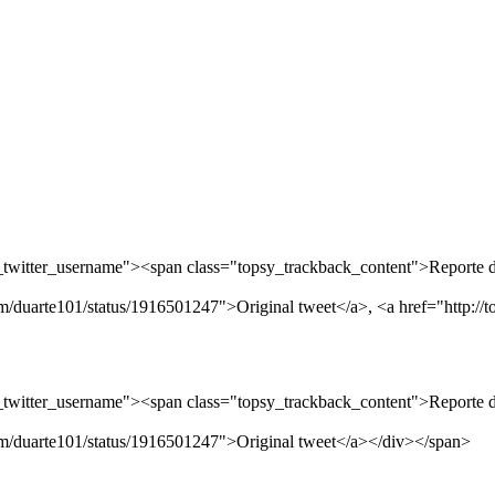
witter_username"><span class="topsy_trackback_content">Reporte de 
om/duarte101/status/1916501247">Original tweet</a>, <a href="http://
witter_username"><span class="topsy_trackback_content">Reporte de 
com/duarte101/status/1916501247">Original tweet</a></div></span>