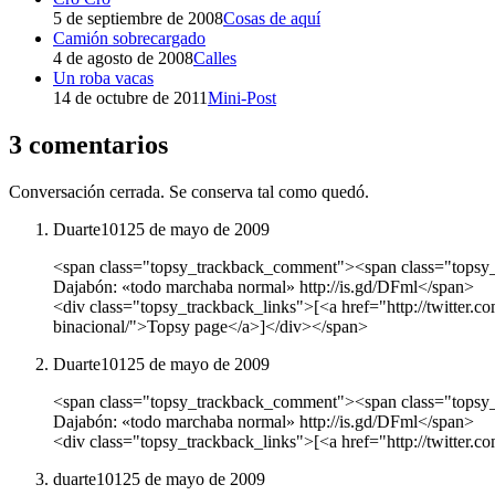
5 de septiembre de 2008
Cosas de aquí
Camión sobrecargado
4 de agosto de 2008
Calles
Un roba vacas
14 de octubre de 2011
Mini-Post
3 comentarios
Conversación cerrada. Se conserva tal como quedó.
Duarte101
25 de mayo de 2009
<span class="topsy_trackback_comment"><span class="topsy_t
Dajabón: «todo marchaba normal» http://is.gd/DFml</span>
<div class="topsy_trackback_links">[<a href="http://twitter.c
binacional/">Topsy page</a>]</div></span>
Duarte101
25 de mayo de 2009
<span class="topsy_trackback_comment"><span class="topsy_t
Dajabón: «todo marchaba normal» http://is.gd/DFml</span>
<div class="topsy_trackback_links">[<a href="http://twitter.
duarte101
25 de mayo de 2009