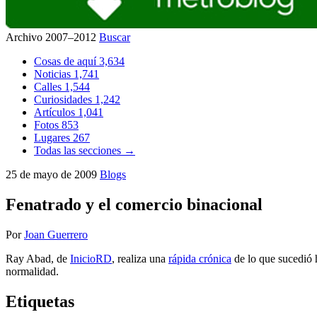
Archivo 2007–2012
Buscar
Cosas de aquí
3,634
Noticias
1,741
Calles
1,544
Curiosidades
1,242
Artículos
1,041
Fotos
853
Lugares
267
Todas las secciones →
25 de mayo de 2009
Blogs
Fenatrado y el comercio binacional
Por
Joan Guerrero
Ray Abad, de
InicioRD
, realiza una
rápida crónica
de lo que sucedió 
normalidad.
Etiquetas