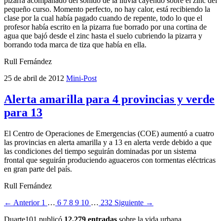
pizarra acompañado del sonido de la lluvia cayendo sobre el zinc del
pequeño curso. Momento perfecto, no hay calor, está recibiendo la
clase por la cual había pagado cuando de repente, todo lo que el
profesor había escrito en la pizarra fue borrado por una cortina de
agua que bajó desde el zinc hasta el suelo cubriendo la pizarra y
borrando toda marca de tiza que había en ella.
Rull Fernández
25 de abril de 2012
Mini-Post
Alerta amarilla para 4 provincias y verde
para 13
El Centro de Operaciones de Emergencias (COE) aumentó a cuatro
las provincias en alerta amarilla y a 13 en alerta verde debido a que
las condiciones del tiempo seguirán dominadas por un sistema
frontal que seguirán produciendo aguaceros con tormentas eléctricas
en gran parte del país.
Rull Fernández
← Anterior
1
…
6
7
8
9
10
…
232
Siguiente →
Duarte101 publicó
12,279 entradas
sobre la vida urbana