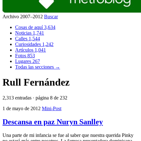
Archivo 2007–2012
Buscar
Cosas de aquí
3,634
Noticias
1,741
Calles
1,544
Curiosidades
1,242
Artículos
1,041
Fotos
853
Lugares
267
Todas las secciones →
Rull Fernández
2,313 entradas · página 8 de 232
1 de mayo de 2012
Mini-Post
Descansa en paz Nuryn Sanlley
Una parte de mi infancia se fue al saber que nuestra querida Pinky
no estará más entre nosotros. La famosa presentadora dominicana