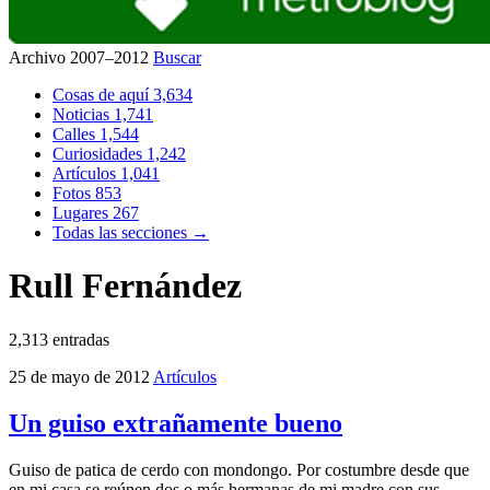
Archivo 2007–2012
Buscar
Cosas de aquí
3,634
Noticias
1,741
Calles
1,544
Curiosidades
1,242
Artículos
1,041
Fotos
853
Lugares
267
Todas las secciones →
Rull Fernández
2,313 entradas
25 de mayo de 2012
Artículos
Un guiso extrañamente bueno
Guiso de patica de cerdo con mondongo. Por costumbre desde que
en mi casa se reúnen dos o más hermanas de mi madre con sus