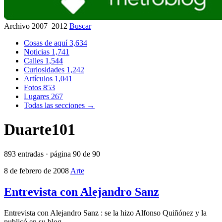
Archivo 2007–2012
Buscar
Cosas de aquí
3,634
Noticias
1,741
Calles
1,544
Curiosidades
1,242
Artículos
1,041
Fotos
853
Lugares
267
Todas las secciones →
Duarte101
893 entradas · página 90 de 90
8 de febrero de 2008
Arte
Entrevista con Alejandro Sanz
Entrevista con Alejandro Sanz : se la hizo Alfonso Quiñónez y la
publicó en su blog .