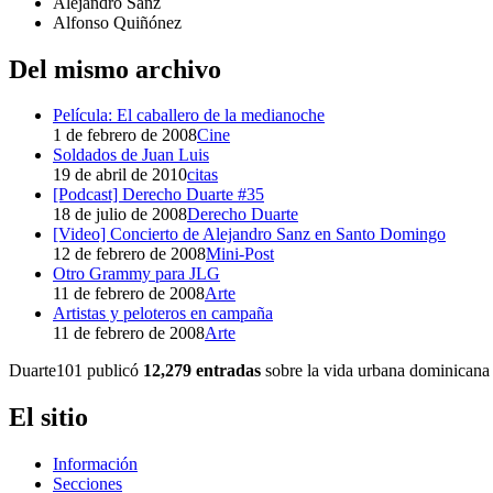
Alejandro Sanz
Alfonso Quiñónez
Del mismo archivo
Película: El caballero de la medianoche
1 de febrero de 2008
Cine
Soldados de Juan Luis
19 de abril de 2010
citas
[Podcast] Derecho Duarte #35
18 de julio de 2008
Derecho Duarte
[Video] Concierto de Alejandro Sanz en Santo Domingo
12 de febrero de 2008
Mini-Post
Otro Grammy para JLG
11 de febrero de 2008
Arte
Artistas y peloteros en campaña
11 de febrero de 2008
Arte
Duarte101 publicó
12,279 entradas
sobre la vida urbana dominicana 
El sitio
Información
Secciones