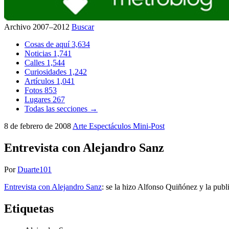
Archivo 2007–2012
Buscar
Cosas de aquí
3,634
Noticias
1,741
Calles
1,544
Curiosidades
1,242
Artículos
1,041
Fotos
853
Lugares
267
Todas las secciones →
8 de febrero de 2008
Arte
Espectáculos
Mini-Post
Entrevista con Alejandro Sanz
Por
Duarte101
Entrevista con Alejandro Sanz
: se la hizo Alfonso Quiñónez y la publ
Etiquetas