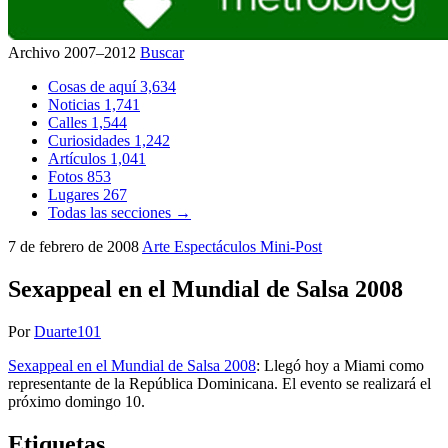
Archivo 2007–2012
Buscar
Cosas de aquí
3,634
Noticias
1,741
Calles
1,544
Curiosidades
1,242
Artículos
1,041
Fotos
853
Lugares
267
Todas las secciones →
7 de febrero de 2008
Arte
Espectáculos
Mini-Post
Sexappeal en el Mundial de Salsa 2008
Por
Duarte101
Sexappeal en el Mundial de Salsa 2008
: Llegó hoy a Miami como
representante de la República Dominicana. El evento se realizará el
próximo domingo 10.
Etiquetas