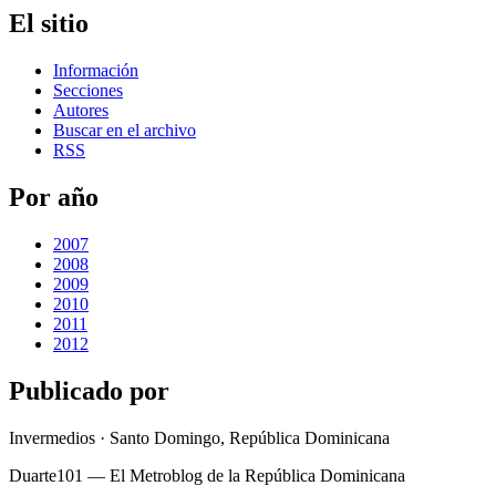
El sitio
Información
Secciones
Autores
Buscar en el archivo
RSS
Por año
2007
2008
2009
2010
2011
2012
Publicado por
Invermedios · Santo Domingo, República Dominicana
Duarte101 — El Metroblog de la República Dominicana