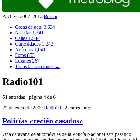
Archivo 2007–2012
Buscar
Cosas de aquí
3,634
Noticias
1,741
Calles
1,544
Curiosidades
1,242
Artículos
1,041
Fotos
853
Lugares
267
Todas las secciones →
Radio101
51 entradas · página 4 de 6
27 de enero de 2009
Radio101
2 comentarios
Policías «recién casados»
Una caravana de automóviles de la Policía Nacional está pasando
por estos momentos en las inmediaciones de la Abraham Lincoln. El