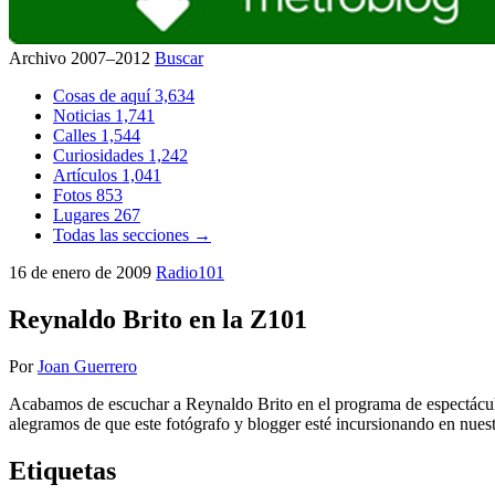
Archivo 2007–2012
Buscar
Cosas de aquí
3,634
Noticias
1,741
Calles
1,544
Curiosidades
1,242
Artículos
1,041
Fotos
853
Lugares
267
Todas las secciones →
16 de enero de 2009
Radio101
Reynaldo Brito en la Z101
Por
Joan Guerrero
Acabamos de escuchar a Reynaldo Brito en el programa de espectáculo
alegramos de que este fotógrafo y blogger esté incursionando en nuest
Etiquetas