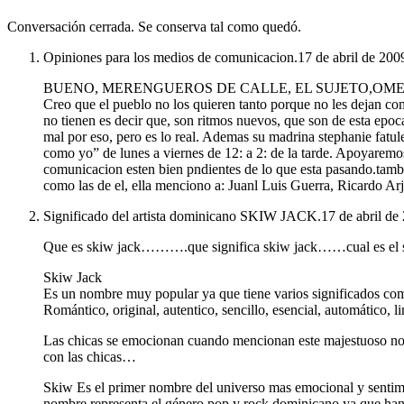
Conversación cerrada. Se conserva tal como quedó.
Opiniones para los medios de comunicacion.
17 de abril de 200
BUENO, MERENGUEROS DE CALLE, EL SUJETO,OMEG
Creo que el pueblo no los quieren tanto porque no les dejan com
no tienen es decir que, son ritmos nuevos, que son de esta epoc
mal por eso, pero es lo real. Ademas su madrina stephanie fat
como yo” de lunes a viernes de 12: a 2: de la tarde. Apoyaremo
comunicacion esten bien pndientes de lo que esta pasando.tambi
como las de el, ella menciono a: Juanl Luis Guerra, Ricardo Arjo
Significado del artista dominicano SKIW JACK.
17 de abril de
Que es skiw jack……….que significa skiw jack……cual es el si
Skiw Jack
Es un nombre muy popular ya que tiene varios significados co
Romántico, original, autentico, sencillo, esencial, automático, l
Las chicas se emocionan cuando mencionan este majestuoso nom
con las chicas…
Skiw Es el primer nombre del universo mas emocional y sentime
nombre representa el género pop y rock dominicano ya que han