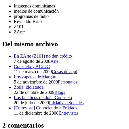
Imagenes dominicanas
medios de comunicación
programas de radio
Reynaldo Brito
Z101
ZArte
Del mismo archivo
En ZArte (Z101) no dan crédito
7 de agosto de 2008
Arte
Consuelo y AC/DC
11 de marzo de 2009
Cosas de aquí
Los zapatos de Margarita
5 de noviembre de 2009
Personajes
Zoila, idolatrada
22 de octubre de 2009
Blogs
Los fanáticos de doña Consuelo
20 de julio de 2009
Iniciativas Sociales
[Entrevista] Conociendo a Frikiaos
11 de diciembre de 2008
Entrevistas
2 comentarios