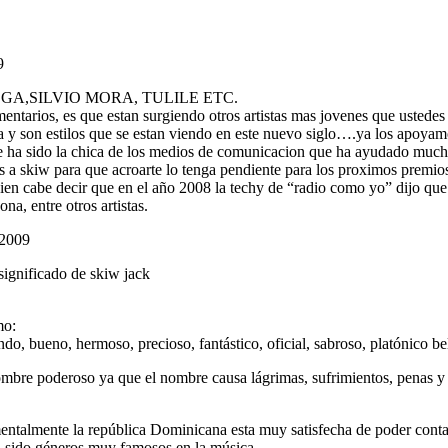
9
A,SILVIO MORA, TULILE ETC.
entarios, es que estan surgiendo otros artistas mas jovenes que ustedes
a y son estilos que se estan viendo en este nuevo siglo….ya los apoyam
ule ha sido la chica de los medios de comunicacion que ha ayudado muc
s a skiw para que acroarte lo tenga pendiente para los proximos premio
en cabe decir que en el año 2008 la techy de “radio como yo” dijo que a
na, entre otros artistas.
 2009
gnificado de skiw jack
mo:
indo, bueno, hermoso, precioso, fantástico, oficial, sabroso, platónico 
bre poderoso ya que el nombre causa lágrimas, sufrimientos, penas y 
ntalmente la república Dominicana esta muy satisfecha de poder contar
 sido géneros muy famosos en la música.