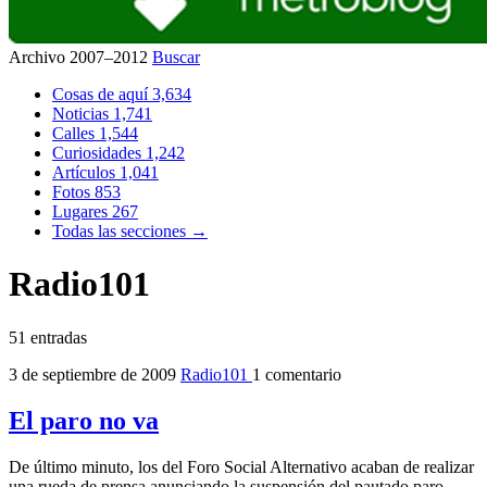
Archivo 2007–2012
Buscar
Cosas de aquí
3,634
Noticias
1,741
Calles
1,544
Curiosidades
1,242
Artículos
1,041
Fotos
853
Lugares
267
Todas las secciones →
Radio101
51 entradas
3 de septiembre de 2009
Radio101
1 comentario
El paro no va
De último minuto, los del Foro Social Alternativo acaban de realizar
una rueda de prensa anunciando la suspensión del pautado paro