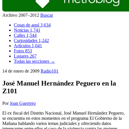
Archivo 2007–2012
Buscar
Cosas de aquí
3,634
Noticias
1,741
Calles
1,544
Curiosidades
1,242
Artículos
1,041
Fotos
853
Lugares
267
Todas las secciones →
14 de enero de 2009
Radio101
José Manuel Hernández Peguero en la
Z101
Por
Joan Guerrero
El ex fiscal del Distrito Nacional, José Manuel Hernández Peguero,
se encuentra en estos momentos en el programa El Gobierno de la
Mañana hablando varios temas judiciales y ofreciendo datos
interesantes entre ellos el caso de la violencia contra las mujeres.