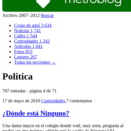
Archivo 2007–2012
Buscar
Cosas de aquí
3,634
Noticias
1,741
Calles
1,544
Curiosidades
1,242
Artículos
1,041
Fotos
853
Lugares
267
Todas las secciones →
Politica
707 entradas · página 4 de 71
17 de mayo de 2010
Curiosidades
7 comentarios
¿Dónde está Ninguno?
Una dama mayor en el colegio donde voté, muy seria, pregunta al
recibir sus dos boletas: ¿dónde está la casilla de Ninguno? El