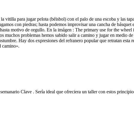
vitilla para jugar pelota (béisbol) con el palo de una escoba y las tap
, jugamos con piedras; hasta podemos improvisar una cancha de básquet 
y hasta motivo de orgullo. En la imágen : The primary use for the wheel 
tros muchos problemas hemos sabido salir a camino y jugar en medio de 
stumbre. Hay dos expresiones del refranero popular que retratan esta re
el camino».
semanario Clave . Sería ideal que ofreciera un taller con estos principi