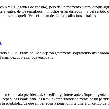
 AMET (agentes de tránsito), pero de un momento a otro, dizque sigui
e los agentes, de los semáforos —muchos están dañados— y del sentido c
n nuestra pequeña Venecia , han dejado las calles intransitables.
a
yendo a C. K. Prahalad . Me dejaron gratamente sorprendido sus palab
Fernández dijo estar convencida…
ar su candidato presidencial, sucedió algo interesantes. Supe de gente t
a República Dominicana las familias eran tradicionalmente de un partido
 en la posibilidad de que un perredeísta peñagomísta pisara un centro d