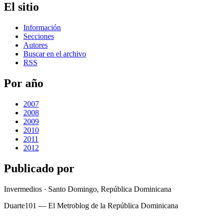
El sitio
Información
Secciones
Autores
Buscar en el archivo
RSS
Por año
2007
2008
2009
2010
2011
2012
Publicado por
Invermedios · Santo Domingo, República Dominicana
Duarte101 — El Metroblog de la República Dominicana