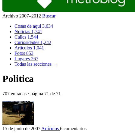
Archivo 2007–2012
Buscar
Cosas de aquí
3,634
Noticias
1,741
Calles
1,544
Curiosidades
1,242
Artículos
1,041
Fotos
853
Lugares
267
Todas las secciones →
Politica
707 entradas · página 71 de 71
15 de junio de 2007
Artículos
6 comentarios