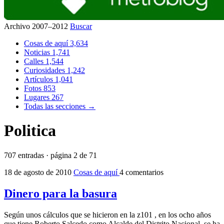
Archivo 2007–2012
Buscar
Cosas de aquí
3,634
Noticias
1,741
Calles
1,544
Curiosidades
1,242
Artículos
1,041
Fotos
853
Lugares
267
Todas las secciones →
Politica
707 entradas · página 2 de 71
18 de agosto de 2010
Cosas de aquí
4 comentarios
Dinero para la basura
Según unos cálculos que se hicieron en la z101 , en los ocho años
que tiene Roberto Salcedo como Alcalde del Distrito Nacional, se ha