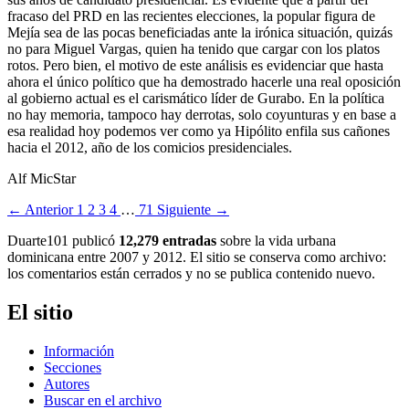
fracaso del PRD en las recientes elecciones, la popular figura de
Mejía sea de las pocas beneficiadas ante la irónica situación, quizás
no para Miguel Vargas, quien ha tenido que cargar con los platos
rotos. Pero bien, el motivo de este análisis es evidenciar que hasta
ahora el único político que ha demostrado hacerle una real oposición
al gobierno actual es el carismático líder de Gurabo. En la política
no hay memoria, tampoco hay derrotas, solo coyunturas y en base a
esa realidad hoy podemos ver como ya Hipólito enfila sus cañones
hacia el 2012, año de los comicios presidenciales.
Alf MicStar
← Anterior
1
2
3
4
…
71
Siguiente →
Duarte101 publicó
12,279 entradas
sobre la vida urbana
dominicana entre 2007 y 2012. El sitio se conserva como archivo:
los comentarios están cerrados y no se publica contenido nuevo.
El sitio
Información
Secciones
Autores
Buscar en el archivo