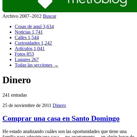
Archivo 2007–2012
Buscar
Cosas de aquí
3,634
Noticias
1,741
Calles
1,544
Curiosidades
1,242
Artículos
1,041
Fotos
853
Lugares
267
Todas las secciones →
Dinero
241 entradas
25 de noviembre de 2011
Dinero
Comprar una casa en Santo Domingo
He estado analizando cuáles son las oportunidades que tiene una
familia para adquirir una casa —no apartamento— en algún lugar de