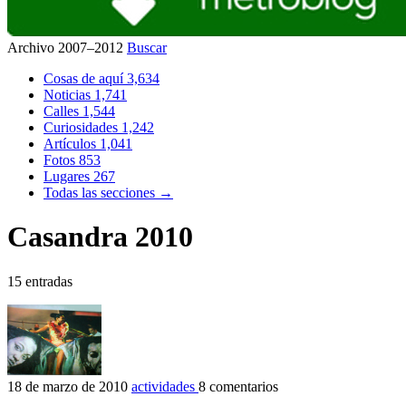
Archivo 2007–2012
Buscar
Cosas de aquí
3,634
Noticias
1,741
Calles
1,544
Curiosidades
1,242
Artículos
1,041
Fotos
853
Lugares
267
Todas las secciones →
Casandra 2010
15 entradas
18 de marzo de 2010
actividades
8 comentarios