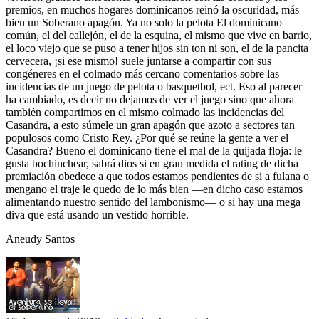
premios, en muchos hogares dominicanos reinó la oscuridad, más
bien un Soberano apagón. Ya no solo la pelota El dominicano
común, el del callejón, el de la esquina, el mismo que vive en barrio,
el loco viejo que se puso a tener hijos sin ton ni son, el de la pancita
cervecera, ¡si ese mismo! suele juntarse a compartir con sus
congéneres en el colmado más cercano comentarios sobre las
incidencias de un juego de pelota o basquetbol, ect. Eso al parecer
ha cambiado, es decir no dejamos de ver el juego sino que ahora
también compartimos en el mismo colmado las incidencias del
Casandra, a esto súmele un gran apagón que azoto a sectores tan
populosos como Cristo Rey. ¿Por qué se reúne la gente a ver el
Casandra? Bueno el dominicano tiene el mal de la quijada floja: le
gusta bochinchear, sabrá dios si en gran medida el rating de dicha
premiación obedece a que todos estamos pendientes de si a fulana o
mengano el traje le quedo de lo más bien ―en dicho caso estamos
alimentando nuestro sentido del lambonismo― o si hay una mega
diva que está usando un vestido horrible.
Aneudy Santos