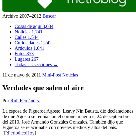
Archivo 2007–2012
Buscar
Cosas de aquí
3,634
Noticias
1,741
Calles
1,544
Curiosidades
1,242
Artículos
1,041
Fotos
853
Lugares
267
Todas las secciones →
11 de mayo de 2011
Mini-Post
Noticias
Verdades que salen al aire
Por
Rull Fernández
La esposa de Figueroa Agosto, Leavy Nin Batista, dio declaraciones
de que Agosto se reunía con el coronel muerto el 24 de septiembre
del 2010, José Armando Gonzáles Gonzáles. También dijo que
Figueroa se relacionaba con noveles medios y altos del país.
[F:
PeriodicoHoy
]