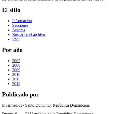
El sitio
Información
Secciones
Autores
Buscar en el archivo
RSS
Por año
2007
2008
2009
2010
2011
2012
Publicado por
Invermedios · Santo Domingo, República Dominicana
Duarte101 — El Metroblog de la República Dominicana