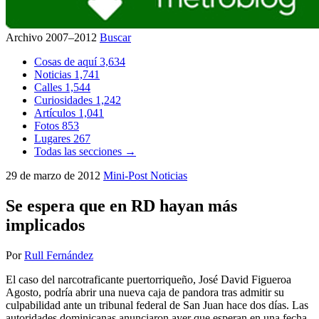
Archivo 2007–2012
Buscar
Cosas de aquí
3,634
Noticias
1,741
Calles
1,544
Curiosidades
1,242
Artículos
1,041
Fotos
853
Lugares
267
Todas las secciones →
29 de marzo de 2012
Mini-Post
Noticias
Se espera que en RD hayan más
implicados
Por
Rull Fernández
El caso del narcotraficante puertorriqueño, José David Figueroa
Agosto, podría abrir una nueva caja de pandora tras admitir su
culpabilidad ante un tribunal federal de San Juan hace dos días. Las
autoridades dominicanas anunciaron ayer que esperan en una fecha