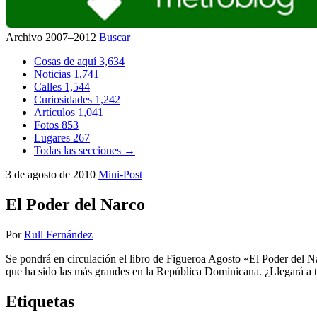
Archivo 2007–2012
Buscar
Cosas de aquí
3,634
Noticias
1,741
Calles
1,544
Curiosidades
1,242
Artículos
1,041
Fotos
853
Lugares
267
Todas las secciones →
3 de agosto de 2010
Mini-Post
El Poder del Narco
Por
Rull Fernández
Se pondrá en circulación el libro de Figueroa Agosto «El Poder del N
que ha sido las más grandes en la República Dominicana. ¿Llegará a t
Etiquetas