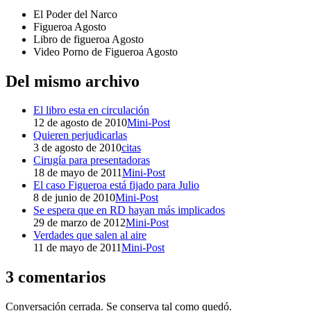
El Poder del Narco
Figueroa Agosto
Libro de figueroa Agosto
Video Porno de Figueroa Agosto
Del mismo archivo
El libro esta en circulación
12 de agosto de 2010
Mini-Post
Quieren perjudicarlas
3 de agosto de 2010
citas
Cirugía para presentadoras
18 de mayo de 2011
Mini-Post
El caso Figueroa está fijado para Julio
8 de junio de 2010
Mini-Post
Se espera que en RD hayan más implicados
29 de marzo de 2012
Mini-Post
Verdades que salen al aire
11 de mayo de 2011
Mini-Post
3 comentarios
Conversación cerrada. Se conserva tal como quedó.