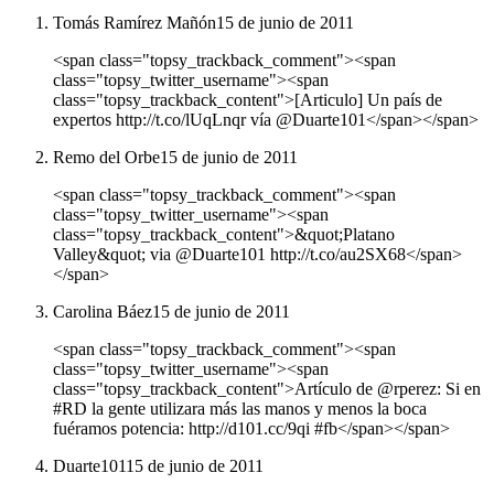
Tomás Ramírez Mañón
15 de junio de 2011
<span class="topsy_trackback_comment"><span
class="topsy_twitter_username"><span
class="topsy_trackback_content">[Articulo] Un país de
expertos http://t.co/lUqLnqr vía @Duarte101</span></span>
Remo del Orbe
15 de junio de 2011
<span class="topsy_trackback_comment"><span
class="topsy_twitter_username"><span
class="topsy_trackback_content">&quot;Platano
Valley&quot; via @Duarte101 http://t.co/au2SX68</span>
</span>
Carolina Báez
15 de junio de 2011
<span class="topsy_trackback_comment"><span
class="topsy_twitter_username"><span
class="topsy_trackback_content">Artículo de @rperez: Si en
#RD la gente utilizara más las manos y menos la boca
fuéramos potencia: http://d101.cc/9qi #fb</span></span>
Duarte101
15 de junio de 2011