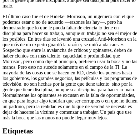
por la gente que tiene disciplina, aunque sea disciplina para hacer lo
malo.
El último caso fue el de Hidekel Morrison, un ingeniero con el que
podemos estar o no de acuerdo —razones las hay—, pero ha
demostrado que lo que le pueda faltar de ciencia lo tiene en
disciplina para hacer su trabajo, aunque su trabajo no sea el mejor de
los posibles. En tres días se levantó una cruzada Anti-Morrison en la
que más de un experto guardó la razón y se unió a «la causa».
Sospecho que entre la avalancha de críticos y opinantes, deben de
haber cientos con más talento, capacidad o profundidad que
Morrison, pero como dije al principio, prefieren usar la boca y no las
manos. Pero esto no sucede solamente en el campo de la TI, La
mayoría de las cosas que se hacen en RD, desde los puentes hasta
los gobiernos, los grandes negocios, las películas y los programas de
televisión, no son hechas por la gente que tiene talento, sino por la
gente que tiene disciplina, aunque sea disciplina para hacer lo malo.
Normalmente los opinantes se excusan en la falta de oportunidades,
en que para lograr algo tendrían que ser corruptos o en que no tienen
un padrino, pero la realidad es que lo que de verdad se necesita es
dejar de hacerse la víctima y comenzar a trabajar. Un país que use
más la boca que las manos no puede llegar muy lejos.
Etiquetas