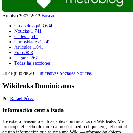
Archivo 2007–2012
Buscar
Cosas de aquí
3,634
Noticias
1,741
Calles
1,544
Curiosidades
1,242
Artículos
1,041
Fotos
853
Lugares
267
Todas las secciones →
28 de julio de 2011
Iniciativas Sociales
Noticias
Wikileaks Dominicanos
Por
Rafael Pérez
Información centralizada
He estado pensando en los cables dominicanos de Wikileaks. Me
preocupa el hecho de que sea un sólo medio el que tenga el control
de una información que se presume Wiki —información abierta,