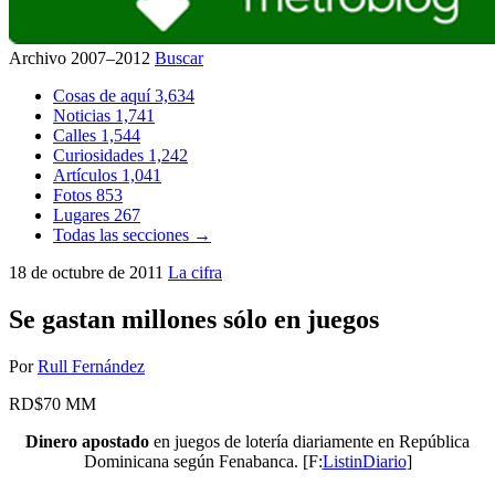
Archivo 2007–2012
Buscar
Cosas de aquí
3,634
Noticias
1,741
Calles
1,544
Curiosidades
1,242
Artículos
1,041
Fotos
853
Lugares
267
Todas las secciones →
18 de octubre de 2011
La cifra
Se gastan millones sólo en juegos
Por
Rull Fernández
RD$70 MM
Dinero apostado
en juegos de lotería diariamente en República
Dominicana según Fenabanca. [F:
ListinDiario
]