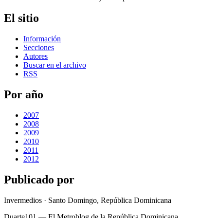
El sitio
Información
Secciones
Autores
Buscar en el archivo
RSS
Por año
2007
2008
2009
2010
2011
2012
Publicado por
Invermedios · Santo Domingo, República Dominicana
Duarte101 — El Metroblog de la República Dominicana