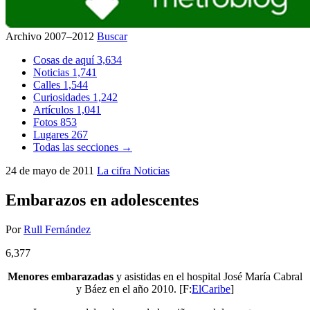
Archivo 2007–2012
Buscar
Cosas de aquí
3,634
Noticias
1,741
Calles
1,544
Curiosidades
1,242
Artículos
1,041
Fotos
853
Lugares
267
Todas las secciones →
24 de mayo de 2011
La cifra
Noticias
Embarazos en adolescentes
Por
Rull Fernández
6,377
Menores embarazadas
y asistidas en el hospital José María Cabral
y Báez en el año 2010. [F:
ElCaribe
]