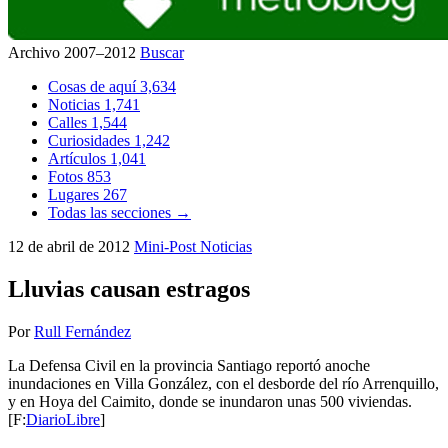
Archivo 2007–2012
Buscar
Cosas de aquí
3,634
Noticias
1,741
Calles
1,544
Curiosidades
1,242
Artículos
1,041
Fotos
853
Lugares
267
Todas las secciones →
12 de abril de 2012
Mini-Post
Noticias
Lluvias causan estragos
Por
Rull Fernández
La Defensa Civil en la provincia Santiago reportó anoche
inundaciones en Villa González, con el desborde del río Arrenquillo,
y en Hoya del Caimito, donde se inundaron unas 500 viviendas.
[F:
DiarioLibre
]