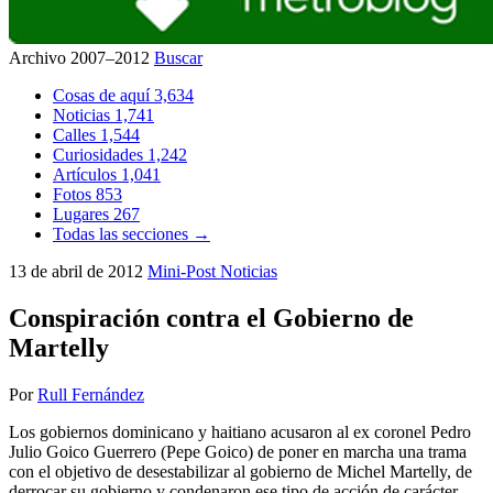
Archivo 2007–2012
Buscar
Cosas de aquí
3,634
Noticias
1,741
Calles
1,544
Curiosidades
1,242
Artículos
1,041
Fotos
853
Lugares
267
Todas las secciones →
13 de abril de 2012
Mini-Post
Noticias
Conspiración contra el Gobierno de
Martelly
Por
Rull Fernández
Los gobiernos dominicano y haitiano acusaron al ex coronel Pedro
Julio Goico Guerrero (Pepe Goico) de poner en marcha una trama
con el objetivo de desestabilizar al gobierno de Michel Martelly, de
derrocar su gobierno y condenaron ese tipo de acción de carácter