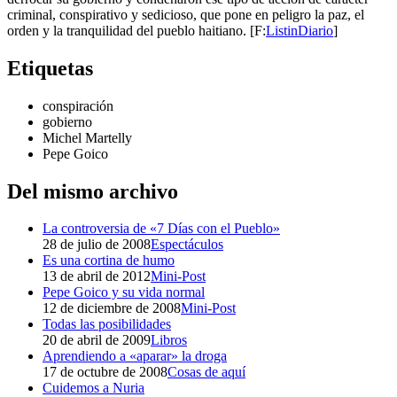
criminal, conspirativo y sedicioso, que pone en peligro la paz, el
orden y la tranquilidad del pueblo haitiano. [F:
ListinDiario
]
Etiquetas
conspiración
gobierno
Michel Martelly
Pepe Goico
Del mismo archivo
La controversia de «7 Días con el Pueblo»
28 de julio de 2008
Espectáculos
Es una cortina de humo
13 de abril de 2012
Mini-Post
Pepe Goico y su vida normal
12 de diciembre de 2008
Mini-Post
Todas las posibilidades
20 de abril de 2009
Libros
Aprendiendo a «aparar» la droga
17 de octubre de 2008
Cosas de aquí
Cuidemos a Nuria