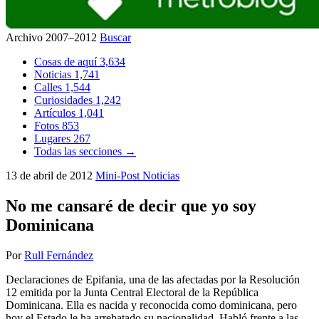
Archivo 2007–2012
Buscar
Cosas de aquí
3,634
Noticias
1,741
Calles
1,544
Curiosidades
1,242
Artículos
1,041
Fotos
853
Lugares
267
Todas las secciones →
13 de abril de 2012
Mini-Post
Noticias
No me cansaré de decir que yo soy
Dominicana
Por
Rull Fernández
Declaraciones de Epifania, una de las afectadas por la Resolución
12 emitida por la Junta Central Electoral de la República
Dominicana. Ella es nacida y reconocida como dominicana, pero
hoy el Estado le ha arrebatado su nacionalidad. Habló frente a las