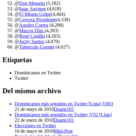
@
Don Miguelo
(5,182)
@
Isaac Savinon
(4,618)
@
El Mismo Golpe
(4,464)
@
Cerveza Presidente
(4,338)
@
Aquiles Correa
(4,298)
@
Marcos Días
(4,283)
@
René Castillo
(4,263)
@
Jochy Santos
(4,070)
@
Tuberculo Gurmet
(4,027)
Etiquetas
Dominicanos en Twitter
Twitter
Del mismo archivo
Dominicanos más seguidos en Twitter [Lista] V003
21 de mayo de 2010
Duarte101
Dominicanos más seguidos en Twitter, V02 [Lista]
22 de enero de 2010
Duarte101
Elecciones en Twitter
16 de mayo de 2010
Mini-Post