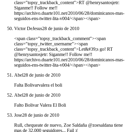
class="topsy_trackback_content">RT @henrysantosjetr:
Siganme!! Follow me!!
https://archivo.duarte101.net/2010/06/28/dominicanos-mas-
seguidos-ens-twitter-lita-v004/</span></span>
Victor DeJesus
28 de junio de 2010
<span class="topsy_trackback_comment"><span
class="topsy_twitter_username"><span
class="topsy_trackback_content">Let&#39;s go! RT
@henrysantosjetr: Siganme!! Follow me!!
https://archivo.duarte101.net/2010/06/28/dominicanos-mas-
seguidos-ens-twitter-lita-v004/</span></span>
Abel
28 de junio de 2010
Falta Bolivarvalera el boli
Abel
28 de junio de 2010
Falto Bolivar Valera El Boli
Jose
28 de junio de 2010
Rull, chequeate de nuevo, Zoe Saldaña @zoesaldana tiene
mas de 32,000 seguidores... Fail :(