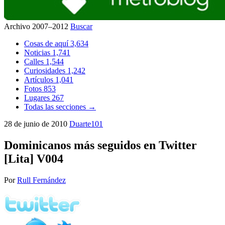
Archivo 2007–2012
Buscar
Cosas de aquí
3,634
Noticias
1,741
Calles
1,544
Curiosidades
1,242
Artículos
1,041
Fotos
853
Lugares
267
Todas las secciones →
28 de junio de 2010
Duarte101
Dominicanos más seguidos en Twitter
[Lita] V004
Por
Rull Fernández