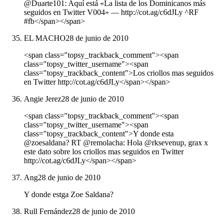
@Duarte101: Aquí está «La lista de los Dominicanos más
seguidos en Twitter V004» ― http://cot.ag/c6dJLy ^RF
#fb</span></span>
EL MACHO
28 de junio de 2010
<span class="topsy_trackback_comment"><span
class="topsy_twitter_username"><span
class="topsy_trackback_content">Los criollos mas seguidos
en Twitter http://cot.ag/c6dJLy</span></span>
Angie Jerez
28 de junio de 2010
<span class="topsy_trackback_comment"><span
class="topsy_twitter_username"><span
class="topsy_trackback_content">Y donde esta
@zoesaldana? RT @remolacha: Hola @rksevenup, grax x
este dato sobre los criollos mas seguidos en Twitter
http://cot.ag/c6dJLy</span></span>
Ang
28 de junio de 2010
Y donde estga Zoe Saldana?
Rull Fernández
28 de junio de 2010