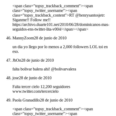
<span class="topsy_trackback_comment"><span
class="topsy_twitter_username"><span
class="topsy_trackback_content">RT @henrysantosjetr:
Siganme!! Follow me!!
https://archivo.duarte101.net/2010/06/28/dominicanos-mas-
seguidos-ens-twitter-lita-v004/</span></span>
MannyZoom
28 de junio de 2010
un dia yo llego por lo menos a 2,000 followers LOL toi en
eso.
JhOn
28 de junio de 2010
falta bolivar balera ahi! @bolivarvalera
jose
28 de junio de 2010
Falta tercer cielo 12,200 seguidores
www.twitter.com/tercercielo
Paola Granadillo
28 de junio de 2010
<span class="topsy_trackback_comment"><span
class="topsy_twitter_username"><span