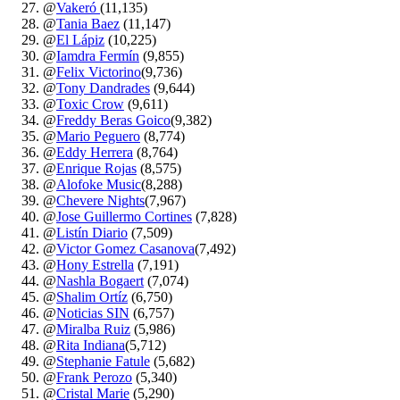
@
Vakeró
(11,135)
@
Tania Baez
(11,147)
@
El Lápiz
(10,225)
@
Iamdra Fermín
(9,855)
@
Felix Victorino
(9,736)
@
Tony Dandrades
(9,644)
@
Toxic Crow
(9,611)
@
Freddy Beras Goico
(9,382)
@
Mario Peguero
(8,774)
@
Eddy Herrera
(8,764)
@
Enrique Rojas
(8,575)
@
Alofoke Music
(8,288)
@
Chevere Nights
(7,967)
@
Jose Guillermo Cortines
(7,828)
@
Listín Diario
(7,509)
@
Victor Gomez Casanova
(7,492)
@
Hony Estrella
(7,191)
@
Nashla Bogaert
(7,074)
@
Shalim Ortíz
(6,750)
@
Noticias SIN
(6,757)
@
Miralba Ruiz
(5,986)
@
Rita Indiana
(5,712)
@
Stephanie Fatule
(5,682)
@
Frank Perozo
(5,340)
@
Cristal Marie
(5,290)