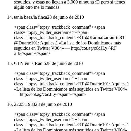
seguidos, y estas no llegan a 3,000 ninguna :D pero si tienes
algún otro me lo mandas
tania baez/la finca
28 de junio de 2010
<span class="topsy_trackback_comment"><span
class="topsy_twitter_username"><span
class="topsy_trackback_content">RT @KarinaLarrauri: RT
@Duarte101: Aquí está «La lista de los Dominicanos más
seguidos en Twitter V004» ― http://cot.ag/c6dJLy ^RF
#fb</span></span>
CTN en la Radio
28 de junio de 2010
<span class="topsy_trackback_comment"><span
class="topsy_twitter_username"><span
class="topsy_trackback_content">RT @Duarte101: Aquí está
«La lista de los Dominicanos más seguidos en Twitter V004»
― http://cot.ag/c6dJLy</span></span>
22.05.1983
28 de junio de 2010
<span class="topsy_trackback_comment"><span
class="topsy_twitter_username"><span
class="topsy_trackback_content">RT @Duarte101: Aquí está
«La lista de los Dominicanos más seguidos en Twitter V004»