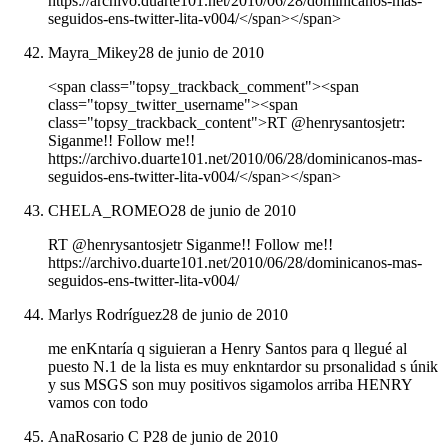
https://archivo.duarte101.net/2010/06/28/dominicanos-mas-
seguidos-ens-twitter-lita-v004/</span></span>
Mayra_Mikey
28 de junio de 2010
<span class="topsy_trackback_comment"><span
class="topsy_twitter_username"><span
class="topsy_trackback_content">RT @henrysantosjetr:
Siganme!! Follow me!!
https://archivo.duarte101.net/2010/06/28/dominicanos-mas-
seguidos-ens-twitter-lita-v004/</span></span>
CHELA_ROMEO
28 de junio de 2010
RT @henrysantosjetr Siganme!! Follow me!!
https://archivo.duarte101.net/2010/06/28/dominicanos-mas-
seguidos-ens-twitter-lita-v004/
Marlys Rodríguez
28 de junio de 2010
me enKntaría q siguieran a Henry Santos para q llegué al
puesto N.1 de la lista es muy enkntardor su prsonalidad s únik
y sus MSGS son muy positivos sigamolos arriba HENRY
vamos con todo
AnaRosario C P
28 de junio de 2010