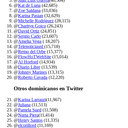
@
Juan Luis Guerra
(46,504)
@
Kat de Luna
(42,685)
@
Zoe Saldana
(33,036)
@
Karina Pasian
(32,629)
@
Michelle Rodríguez
(28,115)
@
Charityn Goico
(26,243)
@
David Ortiz
(24,851)
@
Sergio Carlo
(23,607)
@
Amelia Vega
( 18,207)
@
Telenoticiasrd
(15,718)
@
Remo del Orbe
(15,377)
@
FlowHoTWebSite
(15,014)
@
Al Horford
(14,934)
@
Diario Libre
(13,539)
@
Johnny Marines
(13,315)
@
Roberto Cavada
(12,220)
Otros dominicanos en Twitter
@
Karina Larrauri
(11,967)
@
Juliana
(11,513)
@
Pamela Sued
(11,508)
@
Nuria Piera
(11,414)
@
Henry Santos
(11,335)
@
elcorillord
(11,169)