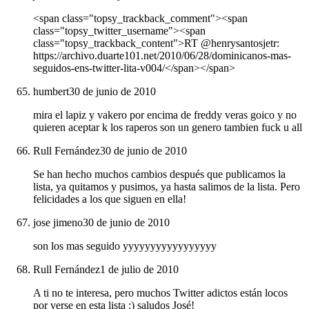
<span class="topsy_trackback_comment"><span
class="topsy_twitter_username"><span
class="topsy_trackback_content">RT @henrysantosjetr:
https://archivo.duarte101.net/2010/06/28/dominicanos-mas-
seguidos-ens-twitter-lita-v004/</span></span>
humbert
30 de junio de 2010
mira el lapiz y vakero por encima de freddy veras goico y no
quieren aceptar k los raperos son un genero tambien fuck u all
Rull Fernández
30 de junio de 2010
Se han hecho muchos cambios después que publicamos la
lista, ya quitamos y pusimos, ya hasta salimos de la lista. Pero
felicidades a los que siguen en ella!
jose jimeno
30 de junio de 2010
son los mas seguido yyyyyyyyyyyyyyyyy
Rull Fernández
1 de julio de 2010
A ti no te interesa, pero muchos Twitter adictos están locos
por verse en esta lista :) saludos José!