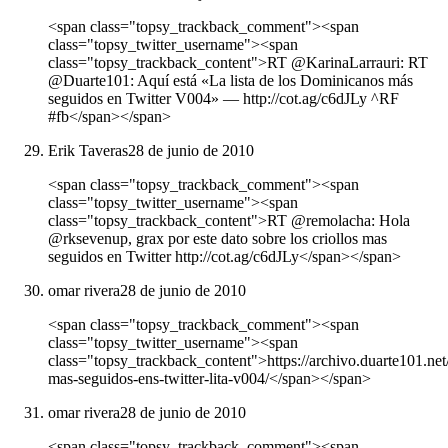
<span class="topsy_trackback_comment"><span
class="topsy_twitter_username"><span
class="topsy_trackback_content">RT @KarinaLarrauri: RT
@Duarte101: Aquí está «La lista de los Dominicanos más
seguidos en Twitter V004» ― http://cot.ag/c6dJLy ^RF
#fb</span></span>
Erik Taveras
28 de junio de 2010
<span class="topsy_trackback_comment"><span
class="topsy_twitter_username"><span
class="topsy_trackback_content">RT @remolacha: Hola
@rksevenup, grax por este dato sobre los criollos mas
seguidos en Twitter http://cot.ag/c6dJLy</span></span>
omar rivera
28 de junio de 2010
<span class="topsy_trackback_comment"><span
class="topsy_twitter_username"><span
class="topsy_trackback_content">https://archivo.duarte101.ne
mas-seguidos-ens-twitter-lita-v004/</span></span>
omar rivera
28 de junio de 2010
<span class="topsy_trackback_comment"><span