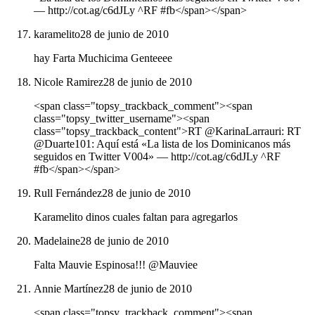
― http://cot.ag/c6dJLy ^RF #fb</span></span>
karamelito
28 de junio de 2010
hay Farta Muchicima Genteeee
Nicole Ramirez
28 de junio de 2010
<span class="topsy_trackback_comment"><span
class="topsy_twitter_username"><span
class="topsy_trackback_content">RT @KarinaLarrauri: RT
@Duarte101: Aquí está «La lista de los Dominicanos más
seguidos en Twitter V004» ― http://cot.ag/c6dJLy ^RF
#fb</span></span>
Rull Fernández
28 de junio de 2010
Karamelito dinos cuales faltan para agregarlos
Madelaine
28 de junio de 2010
Falta Mauvie Espinosa!!! @Mauviee
Annie Martínez
28 de junio de 2010
<span class="topsy_trackback_comment"><span