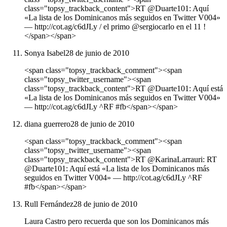
class="topsy_trackback_content">RT @Duarte101: Aquí
«La lista de los Dominicanos más seguidos en Twitter V004»
― http://cot.ag/c6dJLy / el primo @sergiocarlo en el 11 !
</span></span>
Sonya Isabel
28 de junio de 2010
<span class="topsy_trackback_comment"><span
class="topsy_twitter_username"><span
class="topsy_trackback_content">RT @Duarte101: Aquí está
«La lista de los Dominicanos más seguidos en Twitter V004»
― http://cot.ag/c6dJLy ^RF #fb</span></span>
diana guerrero
28 de junio de 2010
<span class="topsy_trackback_comment"><span
class="topsy_twitter_username"><span
class="topsy_trackback_content">RT @KarinaLarrauri: RT
@Duarte101: Aquí está «La lista de los Dominicanos más
seguidos en Twitter V004» ― http://cot.ag/c6dJLy ^RF
#fb</span></span>
Rull Fernández
28 de junio de 2010
Laura Castro pero recuerda que son los Dominicanos más