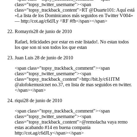
class="topsy_twitter_username"><span
class="topsy_trackback_content">RT @Duarte101: Aquí está
«La lista de los Dominicanos más seguidos en Twitter V004»
― http://cot.ag/c6dJLy ^RF #fb</span></span>
Romayris
28 de junio de 2010
Rafael, felicidades por estar en este listado!. No estan todos
los que son ni son todos los que estan
Juan Luis
28 de junio de 2010
<span class="topsy_trackback_comment"><span
class="topsy_twitter_username"><span
class="topsy_trackback_content">http://bit.ly/c61ITM
@alofokemusicnet no.37, en lista de mas seguidos en twitter.
</span></span>
riqui
28 de junio de 2010
<span class="topsy_trackback_comment"><span
class="topsy_twitter_username"><span
class="topsy_trackback_content">@remolacha vaya remo
estas acabando #14 en buena compania
http://cot.ag/c6dJLy</span></span>