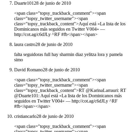
Duarte101
28 de junio de 2010
<span class="topsy_trackback_comment"><span
class="topsy_twitter_username"><span
class="topsy_trackback_content">Aquí está «La lista de los
Dominicanos más seguidos en Twitter V004» ―
http://cot.ag/c6dJLy ^RF #fb</span></span>
laura castro
28 de junio de 2010
falta seguidoras full hay sharmin diaz yelitza lora y pamela
simo
David Romano
28 de junio de 2010
<span class="topsy_trackback_comment"><span
class="topsy_twitter_username"><span
class="topsy_trackback_content">RT @KarinaLarrauri: RT
@Duarte101: Aquí está «La lista de los Dominicanos más
seguidos en Twitter V004» ― http://cot.ag/c6dJLy ^RF
#fb</span></span>
cristiancarlo
28 de junio de 2010
<span class="topsy_trackback_comment"><span
class="topsy_twitter_username"><span