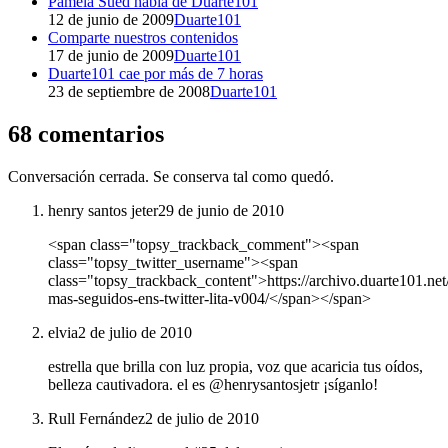
Pamela Sued habla de Duarte101
12 de junio de 2009
Duarte101
Comparte nuestros contenidos
17 de junio de 2009
Duarte101
Duarte101 cae por más de 7 horas
23 de septiembre de 2008
Duarte101
68 comentarios
Conversación cerrada. Se conserva tal como quedó.
henry santos jeter
29 de junio de 2010
<span class="topsy_trackback_comment"><span
class="topsy_twitter_username"><span
class="topsy_trackback_content">https://archivo.duarte101.ne
mas-seguidos-ens-twitter-lita-v004/</span></span>
elvia
2 de julio de 2010
estrella que brilla con luz propia, voz que acaricia tus oídos,
belleza cautivadora. el es @henrysantosjetr ¡síganlo!
Rull Fernández
2 de julio de 2010