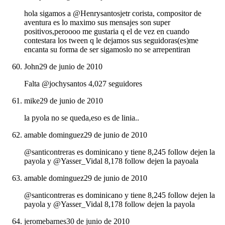
hola sigamos a @Henrysantosjetr corista, compositor de
aventura es lo maximo sus mensajes son super
positivos,peroooo me gustaria q el de vez en cuando
contestara los tween q le dejamos sus seguidoras(es)me
encanta su forma de ser sigamoslo no se arrepentiran
John
29 de junio de 2010
Falta @jochysantos 4,027 seguidores
mike
29 de junio de 2010
la pyola no se queda,eso es de linia..
amable dominguez
29 de junio de 2010
@santicontreras es dominicano y tiene 8,245 follow dejen la
payola y @Yasser_Vidal 8,178 follow dejen la payoala
amable dominguez
29 de junio de 2010
@santicontreras es dominicano y tiene 8,245 follow dejen la
payola y @Yasser_Vidal 8,178 follow dejen la payola
jeromebarnes
30 de junio de 2010