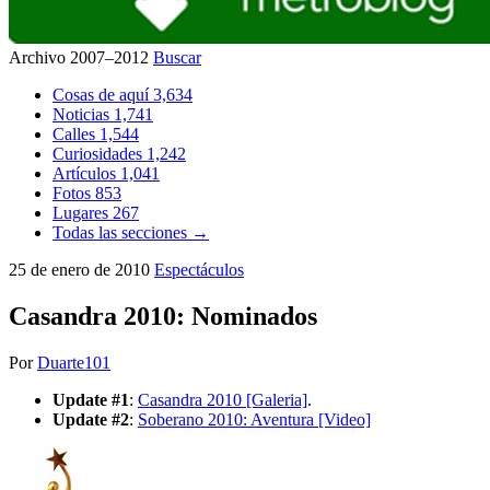
Archivo 2007–2012
Buscar
Cosas de aquí
3,634
Noticias
1,741
Calles
1,544
Curiosidades
1,242
Artículos
1,041
Fotos
853
Lugares
267
Todas las secciones →
25 de enero de 2010
Espectáculos
Casandra 2010: Nominados
Por
Duarte101
Update #1
:
Casandra 2010 [Galeria]
.
Update #2
:
Soberano 2010: Aventura [Video]