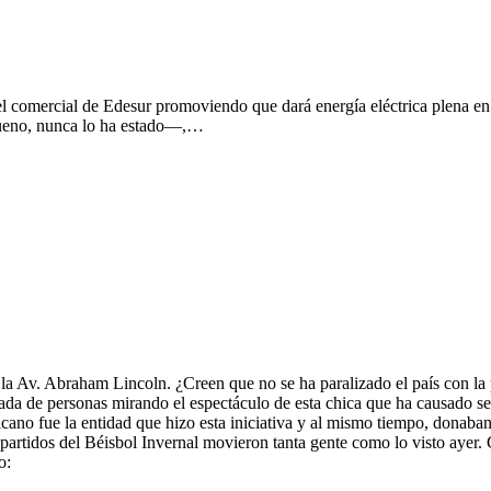
comercial de Edesur promoviendo que dará energía eléctrica plena en 
bueno, nunca lo ha estado—,…
 la Av. Abraham Lincoln. ¿Creen que no se ha paralizado el país con la
ada de personas mirando el espectáculo de esta chica que ha causado se
ano fue la entidad que hizo esta iniciativa y al mismo tiempo, donaban
os partidos del Béisbol Invernal movieron tanta gente como lo visto ay
o: