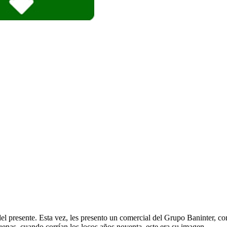
l presente. Esta vez, les presento un comercial del Grupo Baninter, co
enas, cuando corrían los locos años noventa, este era su imagen.