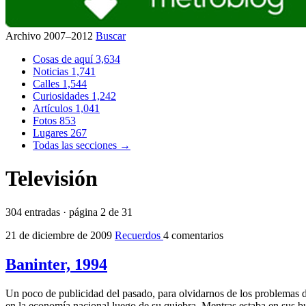
Archivo 2007–2012
Buscar
Cosas de aquí
3,634
Noticias
1,741
Calles
1,544
Curiosidades
1,242
Artículos
1,041
Fotos
853
Lugares
267
Todas las secciones →
Televisión
304 entradas · página 2 de 31
21 de diciembre de 2009
Recuerdos
4 comentarios
Baninter, 1994
Un poco de publicidad del pasado, para olvidarnos de los problemas de
en la economía nacional luego de su quiebra. Mentras estaba en sus bu