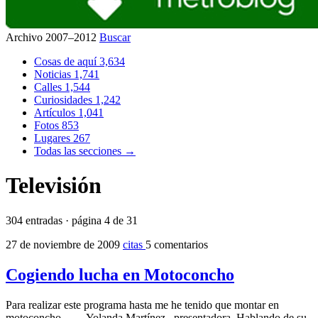
Archivo 2007–2012
Buscar
Cosas de aquí
3,634
Noticias
1,741
Calles
1,544
Curiosidades
1,242
Artículos
1,041
Fotos
853
Lugares
267
Todas las secciones →
Televisión
304 entradas · página 4 de 31
27 de noviembre de 2009
citas
5 comentarios
Cogiendo lucha en Motoconcho
Para realizar este programa hasta me he tenido que montar en
motoconcho... — Yolanda Martínez , presentadora, Hablando de su