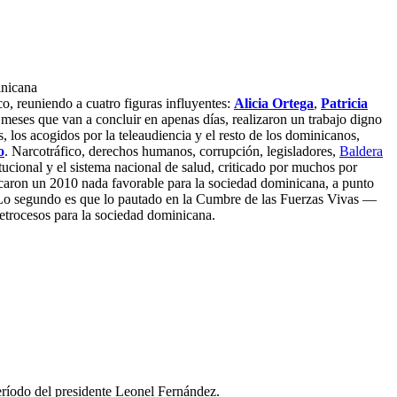
inicana
co, reuniendo a cuatro figuras influyentes:
Alicia Ortega
,
Patricia
e meses que van a concluir en apenas días, realizaron un trabajo digno
 los acogidos por la teleaudiencia y el resto de los dominicanos,
o
.
Narcotráfico, derechos humanos, corrupción, legisladores,
Baldera
tucional y el sistema nacional de salud, criticado por muchos por
ticaron un 2010 nada favorable para la sociedad dominicana, a punto
s. Lo segundo es que lo pautado en la Cumbre de las Fuerzas Vivas —
etrocesos para la sociedad dominicana.
período del presidente Leonel Fernández.