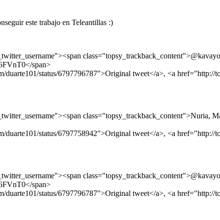
guir este trabajo en Teleantillas :)
sy_twitter_username"><span class="topsy_trackback_content">@k
ly/6FVnT0</span>
com/duarte101/status/6797796787">Original tweet</a>, <a href="http:/
tter_username"><span class="topsy_trackback_content">Nuria, Margari
com/duarte101/status/6797758942">Original tweet</a>, <a href="http:/
sy_twitter_username"><span class="topsy_trackback_content">@k
ly/6FVnT0</span>
com/duarte101/status/6797796787">Original tweet</a>, <a href="http:/