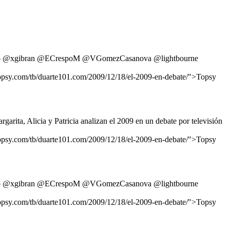
avayo @xgibran @ECrespoM @VGomezCasanova @lightbourne
/topsy.com/tb/duarte101.com/2009/12/18/el-2009-en-debate/">Topsy
ta, Alicia y Patricia analizan el 2009 en un debate por televisión
/topsy.com/tb/duarte101.com/2009/12/18/el-2009-en-debate/">Topsy
avayo @xgibran @ECrespoM @VGomezCasanova @lightbourne
/topsy.com/tb/duarte101.com/2009/12/18/el-2009-en-debate/">Topsy