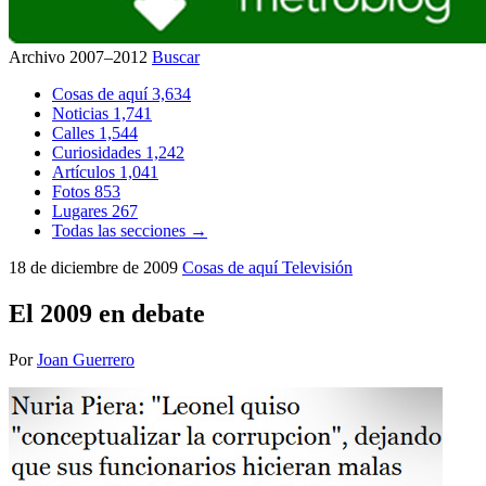
Archivo 2007–2012
Buscar
Cosas de aquí
3,634
Noticias
1,741
Calles
1,544
Curiosidades
1,242
Artículos
1,041
Fotos
853
Lugares
267
Todas las secciones →
18 de diciembre de 2009
Cosas de aquí
Televisión
El 2009 en debate
Por
Joan Guerrero