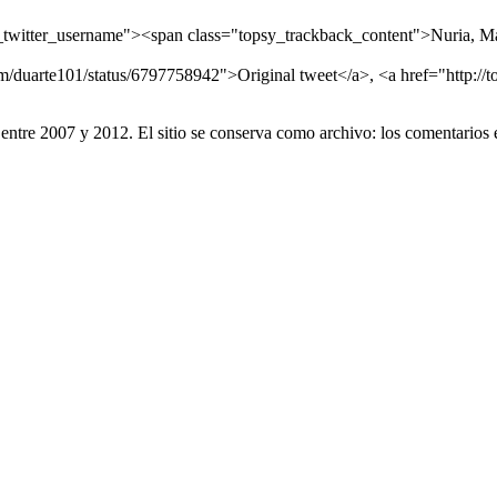
tter_username"><span class="topsy_trackback_content">Nuria, Margari
com/duarte101/status/6797758942">Original tweet</a>, <a href="http:/
entre 2007 y 2012. El sitio se conserva como archivo: los comentarios 