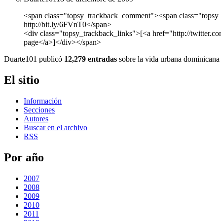
<span class="topsy_trackback_comment"><span class="topsy_twi
http://bit.ly/6FVnT0</span>
<div class="topsy_trackback_links">[<a href="http://twitter.
page</a>]</div></span>
Duarte101 publicó
12,279 entradas
sobre la vida urbana dominicana 
El sitio
Información
Secciones
Autores
Buscar en el archivo
RSS
Por año
2007
2008
2009
2010
2011