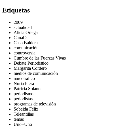
Etiquetas
2009
actualidad
Alicia Ortega
Canal 2
Caso Baldera
comunicación
controversia
Cumbre de las Fuerzas Vivas
Debate Periodístico
Margarita Cordero
medios de comunicación
narcotrafico
Nuria Piera
Patricia Solano
periodismo
periodistas
programas de televisión
Sobeida Félix
Teleantillas
temas
Uno+Uno