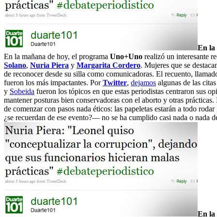
En la
En la mañana de hoy, el programa
Uno+Uno
realizó un interesante r
Solano
,
Nuria Piera
y
Margarita Cordero
. Mujeres que se destacan
de reconocer desde su silla como comunicadoras. El recuento, llamado 
fueron los más impactantes. Por
Twitter
,
dejamos
algunas de las cita
y
Sobeida
fueron los tópicos en que estas periodistas centraron sus op
mantener posturas bien conservadoras con el aborto y otras prácticas
de comenzar con pasos nada éticos: las papeletas estarán a todo roda
¿se recuerdan de ese evento?— no se ha cumplido casi nada o nada de 
En la