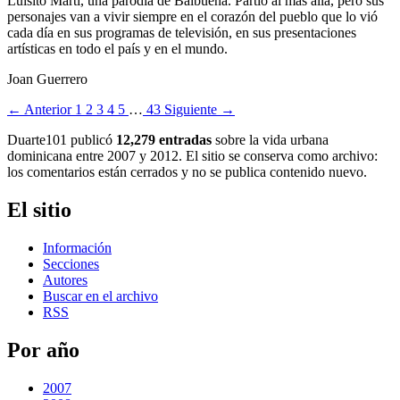
Luisito Martí, una parodia de Balbuena. Partió al más allá, pero sus
personajes van a vivir siempre en el corazón del pueblo que lo vió
cada día en sus programas de televisión, en sus presentaciones
artísticas en todo el país y en el mundo.
Joan Guerrero
← Anterior
1
2
3
4
5
…
43
Siguiente →
Duarte101 publicó
12,279 entradas
sobre la vida urbana
dominicana entre 2007 y 2012. El sitio se conserva como archivo:
los comentarios están cerrados y no se publica contenido nuevo.
El sitio
Información
Secciones
Autores
Buscar en el archivo
RSS
Por año
2007