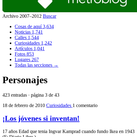
Archivo 2007–2012
Buscar
Cosas de aquí
3,634
Noticias
1,741
Calles
1,544
Curiosidades
1,242
Artículos
1,041
Fotos
853
Lugares
267
Todas las secciones →
Personajes
423 entradas · página 3 de 43
18 de febrero de 2010
Curiosidades
1 comentario
¡Los jóvenes si inventan!
17 años Edad que tenia Ingvar Kamprad cuando fundo Ikea en 1943
(F: Diario Libre )