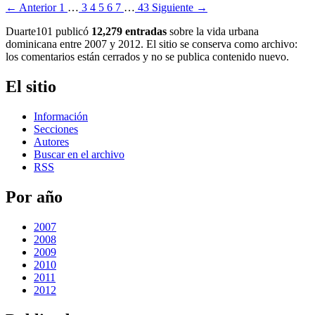
← Anterior
1
…
3
4
5
6
7
…
43
Siguiente →
Duarte101 publicó
12,279 entradas
sobre la vida urbana
dominicana entre 2007 y 2012. El sitio se conserva como archivo:
los comentarios están cerrados y no se publica contenido nuevo.
El sitio
Información
Secciones
Autores
Buscar en el archivo
RSS
Por año
2007
2008
2009
2010
2011
2012