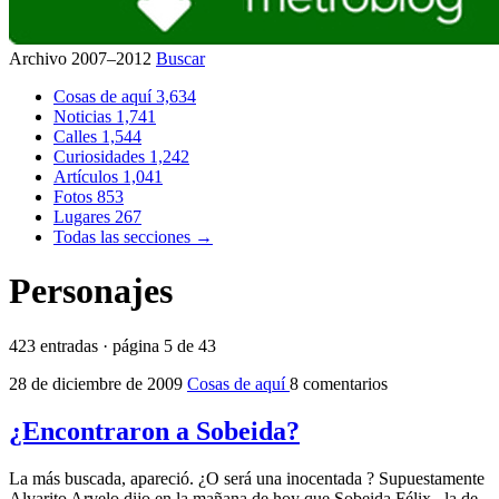
Archivo 2007–2012
Buscar
Cosas de aquí
3,634
Noticias
1,741
Calles
1,544
Curiosidades
1,242
Artículos
1,041
Fotos
853
Lugares
267
Todas las secciones →
Personajes
423 entradas · página 5 de 43
28 de diciembre de 2009
Cosas de aquí
8 comentarios
¿Encontraron a Sobeida?
La más buscada, apareció. ¿O será una inocentada ? Supuestamente
Alvarito Arvelo dijo en la mañana de hoy que Sobeida Félix , la de