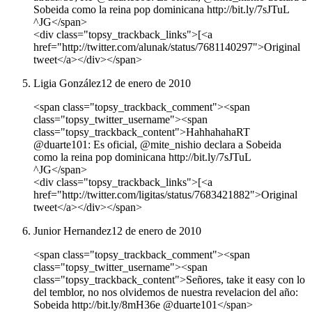
Sobeida como la reina pop dominicana http://bit.ly/7sJTuL
^JG</span>
<div class="topsy_trackback_links">[<a
href="http://twitter.com/alunak/status/7681140297">Original
tweet</a></div></span>
Ligia González
12 de enero de 2010
<span class="topsy_trackback_comment"><span
class="topsy_twitter_username"><span
class="topsy_trackback_content">HahhahahaRT
@duarte101: Es oficial, @mite_nishio declara a Sobeida
como la reina pop dominicana http://bit.ly/7sJTuL
^JG</span>
<div class="topsy_trackback_links">[<a
href="http://twitter.com/ligitas/status/7683421882">Original
tweet</a></div></span>
Junior Hernandez
12 de enero de 2010
<span class="topsy_trackback_comment"><span
class="topsy_twitter_username"><span
class="topsy_trackback_content">Señores, take it easy con lo
del temblor, no nos olvidemos de nuestra revelacion del año:
Sobeida http://bit.ly/8mH36e @duarte101</span>