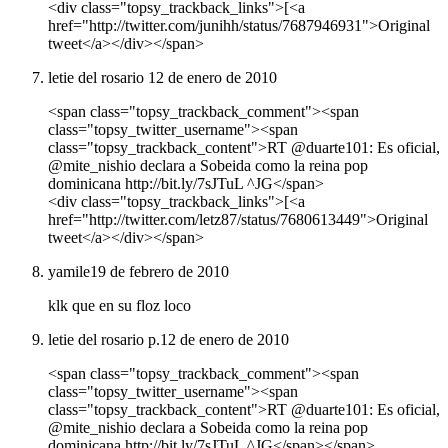
<div class="topsy_trackback_links">[<a
href="http://twitter.com/junihh/status/7687946931">Original
tweet</a></div></span>
letie del rosario
12 de enero de 2010
<span class="topsy_trackback_comment"><span
class="topsy_twitter_username"><span
class="topsy_trackback_content">RT @duarte101: Es oficial,
@mite_nishio declara a Sobeida como la reina pop
dominicana http://bit.ly/7sJTuL ^JG</span>
<div class="topsy_trackback_links">[<a
href="http://twitter.com/letz87/status/7680613449">Original
tweet</a></div></span>
yamile
19 de febrero de 2010
klk que en su floz loco
letie del rosario p.
12 de enero de 2010
<span class="topsy_trackback_comment"><span
class="topsy_twitter_username"><span
class="topsy_trackback_content">RT @duarte101: Es oficial,
@mite_nishio declara a Sobeida como la reina pop
dominicana http://bit.ly/7sJTuL ^JG</span></span>