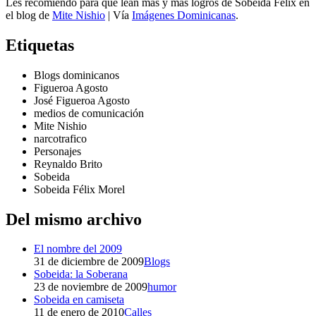
Les recomiendo para que lean más y más logros de Sobeida Félix en
el blog de
Mite Nishio
| Vía
Imágenes Dominicanas
.
Etiquetas
Blogs dominicanos
Figueroa Agosto
José Figueroa Agosto
medios de comunicación
Mite Nishio
narcotrafico
Personajes
Reynaldo Brito
Sobeida
Sobeida Félix Morel
Del mismo archivo
El nombre del 2009
31 de diciembre de 2009
Blogs
Sobeida: la Soberana
23 de noviembre de 2009
humor
Sobeida en camiseta
11 de enero de 2010
Calles