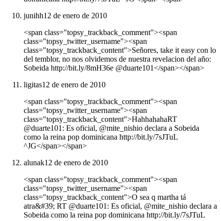
junihh
12 de enero de 2010
<span class="topsy_trackback_comment"><span
class="topsy_twitter_username"><span
class="topsy_trackback_content">Señores, take it easy con lo
del temblor, no nos olvidemos de nuestra revelacion del año:
Sobeida http://bit.ly/8mH36e @duarte101</span></span>
ligitas
12 de enero de 2010
<span class="topsy_trackback_comment"><span
class="topsy_twitter_username"><span
class="topsy_trackback_content">HahhahahaRT
@duarte101: Es oficial, @mite_nishio declara a Sobeida
como la reina pop dominicana http://bit.ly/7sJTuL
^JG</span></span>
alunak
12 de enero de 2010
<span class="topsy_trackback_comment"><span
class="topsy_twitter_username"><span
class="topsy_trackback_content">O sea q martha tá
atra&#39; RT @duarte101: Es oficial, @mite_nishio declara a
Sobeida como la reina pop dominicana http://bit.ly/7sJTuL