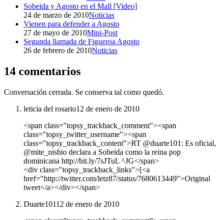
Sobeida y Agosto en el Mall [Video]
24 de marzo de 2010
Noticias
Vienen para defender a Agosto
27 de mayo de 2010
Mini-Post
Segunda llamada de Figueroa Agosto
26 de febrero de 2010
Noticias
14 comentarios
Conversación cerrada. Se conserva tal como quedó.
leticia del rosario
12 de enero de 2010
<span class="topsy_trackback_comment"><span
class="topsy_twitter_username"><span
class="topsy_trackback_content">RT @duarte101: Es oficial,
@mite_nishio declara a Sobeida como la reina pop
dominicana http://bit.ly/7sJTuL ^JG</span>
<div class="topsy_trackback_links">[<a
href="http://twitter.com/letz87/status/7680613449">Original
tweet</a></div></span>
Duarte101
12 de enero de 2010