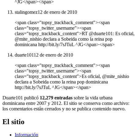
^JG</span></span>
stalingomez
12 de enero de 2010
<span class="topsy_trackback_comment"><span
class="topsy_twitter_username"><span
class="topsy_trackback_content">RT @duarte101: Es oficial,
@mite_nishio declara a Sobeida como la reina pop
dominicana http://bit.ly/7sJTuL ^JG</span></span>
duarte101
12 de enero de 2010
<span class="topsy_trackback_comment"><span
class="topsy_twitter_username"><span
class="topsy_trackback_content">Es oficial, @mite_nishio
declara a Sobeida como la reina pop dominicana
http://bit.ly/7sJTuL ^JG</span></span>
Duarte101 publicó
12,279 entradas
sobre la vida urbana
dominicana entre 2007 y 2012. El sitio se conserva como archivo:
los comentarios están cerrados y no se publica contenido nuevo.
El sitio
Información