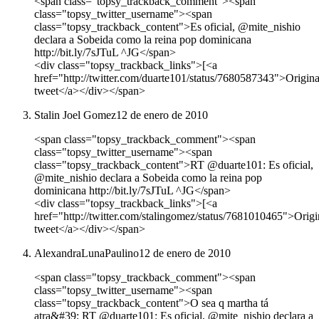
<span class="topsy_trackback_comment"><span
class="topsy_twitter_username"><span
class="topsy_trackback_content">Es oficial, @mite_nishio
declara a Sobeida como la reina pop dominicana
http://bit.ly/7sJTuL ^JG</span>
<div class="topsy_trackback_links">[<a
href="http://twitter.com/duarte101/status/7680587343">Origina
tweet</a></div></span>
Stalin Joel Gomez
12 de enero de 2010
<span class="topsy_trackback_comment"><span
class="topsy_twitter_username"><span
class="topsy_trackback_content">RT @duarte101: Es oficial,
@mite_nishio declara a Sobeida como la reina pop
dominicana http://bit.ly/7sJTuL ^JG</span>
<div class="topsy_trackback_links">[<a
href="http://twitter.com/stalingomez/status/7681010465">Origi
tweet</a></div></span>
AlexandraLunaPaulino
12 de enero de 2010
<span class="topsy_trackback_comment"><span
class="topsy_twitter_username"><span
class="topsy_trackback_content">O sea q martha tá
atra&#39; RT @duarte101: Es oficial, @mite_nishio declara a