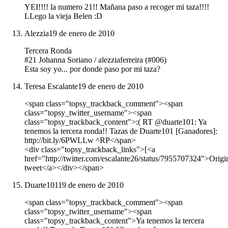
YEI!!!! la numero 21!! Mañana paso a recoger mi taza!!!!
LLego la vieja Belen :D
Alezzia
19 de enero de 2010
Tercera Ronda
#21 Johanna Soriano / alezziaferreira (#006)
Esta soy yo... por donde paso por mi taza?
Teresa Escalante
19 de enero de 2010
<span class="topsy_trackback_comment"><span
class="topsy_twitter_username"><span
class="topsy_trackback_content">:( RT @duarte101: Ya
tenemos la tercera ronda!! Tazas de Duarte101 [Ganadores]:
http://bit.ly/6PWLLw ^RP</span>
<div class="topsy_trackback_links">[<a
href="http://twitter.com/escalante26/status/7955707324">Origi
tweet</a></div></span>
Duarte101
19 de enero de 2010
<span class="topsy_trackback_comment"><span
class="topsy_twitter_username"><span
class="topsy_trackback_content">Ya tenemos la tercera