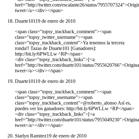
href="http://twitter.com/escalante26/status/7955707324">Origi
tweet</a></div></span>
Duarte101
19 de enero de 2010
<span class="topsy_trackback_comment"><span
class="topsy_twitter_username"><span
class="topsy_trackback_content">Ya tenemos la tercera
ronda!! Tazas de Duarte101 [Ganadores]:
http://bit.ly/6PWLLw ^RP</span>
<div class="topsy_trackback_links">[<a
href="http://twitter.com/duarte101/status/7955620766">Origina
tweet</a></div></span>
Duarte101
19 de enero de 2010
<span class="topsy_trackback_comment"><span
class="topsy_twitter_username"><span
class="topsy_trackback_content">@roberto_alonso Así es,
puedes ver los ganadores: http://bit.ly/6PWLLw ^RP</span>
<div class="topsy_trackback_links">[<a
href="http://twitter.com/duarte101/status/7955049230">Origina
tweet</a></div></span>
Starlyn Ramirez
19 de enero de 2010