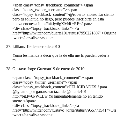
<span class="topsy_trackback_comment"><span
class="topsy_twitter_username"><span
class="topsy_trackback_content">@roberto_alonso Lo siento
pero tu solicitud no llego, pero puedes inscribirte en esta
nueva encuesta http://bit.ly/6gXMdi ^RF</span>
<div class="topsy_trackback_links">[<a
href="http://twitter.com/duarte101/status/7956221807">Origina
tweet</a></div></span>
Lilliam.-
19 de enero de 2010
Yunia les manda a decir que la de ella me la pueden ceder a
mi...
Gustavo Jorge Guzman
19 de enero de 2010
<span class="topsy_trackback_comment"><span
class="topsy_twitter_username"><span
class="topsy_trackback_content">FELICIDADES!! para
@ignaura por ganarse su taza de @duarte101
http://bit.ly/6PWLLw Yo lamentablemente no eh tenido
suerte.</span>
<div class="topsy_trackback_links">[<a
href="http://twitter.com/gustavo_jorge/status/7955771541">Ori
tweet</a></div></span>