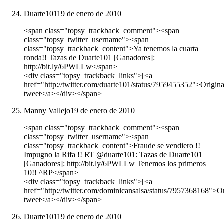
Duarte101
19 de enero de 2010
<span class="topsy_trackback_comment"><span
class="topsy_twitter_username"><span
class="topsy_trackback_content">Ya tenemos la cuarta
ronda!! Tazas de Duarte101 [Ganadores]:
http://bit.ly/6PWLLw</span>
<div class="topsy_trackback_links">[<a
href="http://twitter.com/duarte101/status/7959455352">Origina
tweet</a></div></span>
Manny Vallejo
19 de enero de 2010
<span class="topsy_trackback_comment"><span
class="topsy_twitter_username"><span
class="topsy_trackback_content">Fraude se vendiero !!
Impugno la Rifa !! RT @duarte101: Tazas de Duarte101
[Ganadores]: http://bit.ly/6PWLLw Tenemos los primeros
10!! ^RP</span>
<div class="topsy_trackback_links">[<a
href="http://twitter.com/dominicansalsa/status/7957368168">Or
tweet</a></div></span>
Duarte101
19 de enero de 2010