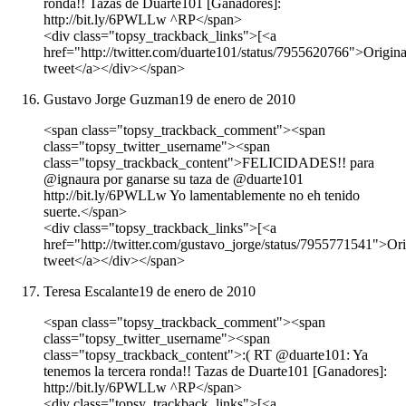
ronda!! Tazas de Duarte101 [Ganadores]:
http://bit.ly/6PWLLw ^RP</span>
<div class="topsy_trackback_links">[<a
href="http://twitter.com/duarte101/status/7955620766">Origina
tweet</a></div></span>
Gustavo Jorge Guzman
19 de enero de 2010
<span class="topsy_trackback_comment"><span
class="topsy_twitter_username"><span
class="topsy_trackback_content">FELICIDADES!! para
@ignaura por ganarse su taza de @duarte101
http://bit.ly/6PWLLw Yo lamentablemente no eh tenido
suerte.</span>
<div class="topsy_trackback_links">[<a
href="http://twitter.com/gustavo_jorge/status/7955771541">Ori
tweet</a></div></span>
Teresa Escalante
19 de enero de 2010
<span class="topsy_trackback_comment"><span
class="topsy_twitter_username"><span
class="topsy_trackback_content">:( RT @duarte101: Ya
tenemos la tercera ronda!! Tazas de Duarte101 [Ganadores]:
http://bit.ly/6PWLLw ^RP</span>
<div class="topsy_trackback_links">[<a