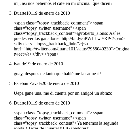
mi,, asi nos bebemos el cafe en mi oficina.. que dicen?
Duarte101
19 de enero de 2010
<span class="topsy_trackback_comment"><span
class="topsy_twitter_username"><span
class="topsy_trackback_content">@roberto_alonso Así es,
puedes ver los ganadores: http://bit.ly/6PWLLw ^RP</span>
<div class="topsy_trackback_links">[<a
href="http://twitter.com/duarte101/status/7955049230">Origina
tweet</a></div></span>
ivande
19 de enero de 2010
guay, despues de tanto que hablé me la saqué :P
Esteban Zavala
20 de enero de 2010
Uepa gane una, me di cuenta por un amigo! un abrazo
Duarte101
19 de enero de 2010
<span class="topsy_trackback_comment"><span
class="topsy_twitter_username"><span
class="topsy_trackback_content">Ya tenemos la segunda
ronda!! Tazas de Duarte101 [Ganadores]: