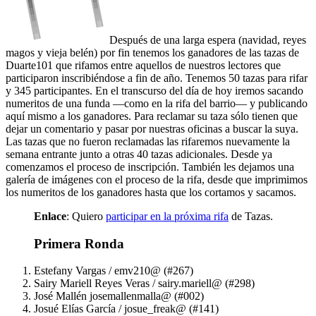
Después de una larga espera (navidad, reyes
magos y vieja belén) por fin tenemos los ganadores de las tazas de
Duarte101 que rifamos entre aquellos de nuestros lectores que
participaron inscribiéndose a fin de año. Tenemos 50 tazas para rifar
y 345 participantes. En el transcurso del día de hoy iremos sacando
numeritos de una funda —como en la rifa del barrio— y publicando
aquí mismo a los ganadores. Para reclamar su taza sólo tienen que
dejar un comentario y pasar por nuestras oficinas a buscar la suya.
Las tazas que no fueron reclamadas las rifaremos nuevamente la
semana entrante junto a otras 40 tazas adicionales. Desde ya
comenzamos el proceso de inscripción. También les dejamos una
galería de imágenes con el proceso de la rifa, desde que imprimimos
los numeritos de los ganadores hasta que los cortamos y sacamos.
Enlace
: Quiero
participar en la próxima rifa
de Tazas.
Primera Ronda
Estefany Vargas / emv210@ (#267)
Sairy Mariell Reyes Veras / sairy.mariell@ (#298)
José Mallén josemallenmalla@ (#002)
Josué Elías García / josue_freak@ (#141)