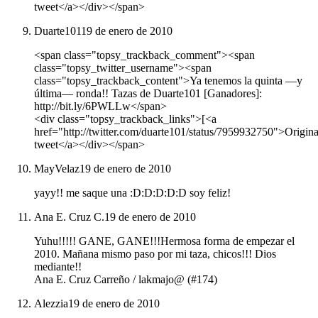
tweet</a></div></span>
Duarte101
19 de enero de 2010
<span class="topsy_trackback_comment"><span
class="topsy_twitter_username"><span
class="topsy_trackback_content">Ya tenemos la quinta —y
última— ronda!! Tazas de Duarte101 [Ganadores]:
http://bit.ly/6PWLLw</span>
<div class="topsy_trackback_links">[<a
href="http://twitter.com/duarte101/status/7959932750">Origina
tweet</a></div></span>
MayVelaz
19 de enero de 2010
yayy!! me saque una :D:D:D:D:D soy feliz!
Ana E. Cruz C.
19 de enero de 2010
Yuhu!!!!! GANE, GANE!!!Hermosa forma de empezar el
2010. Mañana mismo paso por mi taza, chicos!!! Dios
mediante!!
Ana E. Cruz Carreño / lakmajo@ (#174)
Alezzia
19 de enero de 2010