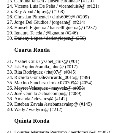
Carolina Jansen / jansen.carolina@ (#120)
Vicente Luis De Peña / vicenteluis9@ (#121)
Ray Abad / lqray@ (#168)
Christian Pimentel / chris6969@ (#209)
Jorge Del Giudice / jorgeant@ (#214)
Hansell Figueroa / hansellfigueroa@ (#237)
Ignaura Tejeda / @ignaura (#246)
Darleny López / darlenylopez@ (256)
Cuarta Ronda
Ysabel Cruz / ysabel_cruz@ (#01)
Isis Aquino/camila_blue@ (#017)
Rita Rodríguez / ritaj07@ (#045)
Ricardo González/ricardo_0015@ (#49)
Maxino Sanchez / irmax070399@ (#054)
Mayret Velasquez / mayvelz@ (#058)
José Camilo /actualcompu@ (#089)
Amanda /adevares@ (#142)
Esteban Zavala /estebanzavalap@ (#145)
Wady / wadyrm@ (#212)
Quinta Ronda
Lourdes Margarita Perdomo / perdomo06@ (#302)