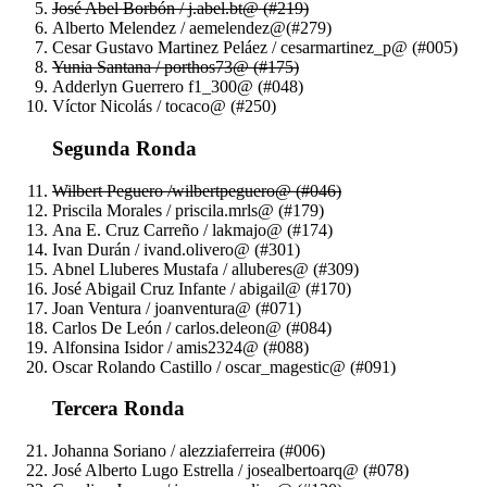
José Abel Borbón / j.abel.bt@ (#219)
Alberto Melendez / aemelendez@(#279)
Cesar Gustavo Martinez Peláez / cesarmartinez_p@ (#005)
Yunia Santana / porthos73@ (#175)
Adderlyn Guerrero f1_300@ (#048)
Víctor Nicolás / tocaco@ (#250)
Segunda Ronda
Wilbert Peguero /wilbertpeguero@ (#046)
Priscila Morales / priscila.mrls@ (#179)
Ana E. Cruz Carreño / lakmajo@ (#174)
Ivan Durán / ivand.olivero@ (#301)
Abnel Lluberes Mustafa / alluberes@ (#309)
José Abigail Cruz Infante / abigail@ (#170)
Joan Ventura / joanventura@ (#071)
Carlos De León / carlos.deleon@ (#084)
Alfonsina Isidor / amis2324@ (#088)
Oscar Rolando Castillo / oscar_magestic@ (#091)
Tercera Ronda
Johanna Soriano / alezziaferreira (#006)
José Alberto Lugo Estrella / josealbertoarq@ (#078)