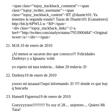
<span class="topsy_trackback_comment"><span
class="topsy_twitter_username"><span
class="topsy_trackback_content">RT @duarte101: Ya
tenemos la segunda ronda!! Tazas de Duarte101 [Ganadores]:
http://bit.ly/6PWLLw ^RP</span>
<div class="topsy_trackback_links">[<a
href="http://twitter.com/ztarlyn/status/7953900484">Original
tweet</a></div></span>
M.H.
19 de enero de 2010
¡Al menos se sacaron dos que conozco!!! Felicidades
Darlenys y a Ignaura: wiiiii
yo espero mi taza todavia... faltan 20 todavia :D
Darleny
19 de enero de 2010
yoooo mi tazaaaa!!!aqui informando :D !!!! donde es que hay
q buscarla
Hansell Figueroa
19 de enero de 2010
Gueyyyyssss!!!!!!!!!! Yo soy el 28.... uejeeeee.... Quiero Mi
Taza!