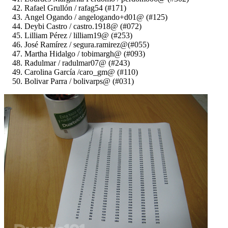
Rafael Grullón / rafag54 (#171)
Angel Ogando / angelogando+d01@ (#125)
Deybi Castro / castro.1918@ (#072)
Lilliam Pérez / lilliam19@ (#253)
José Ramírez / segura.ramirez@(#055)
Martha Hidalgo / tobimargh@ (#093)
Radulmar / radulmar07@ (#243)
Carolina García /caro_gm@ (#110)
Bolivar Parra / bolivarps@ (#031)