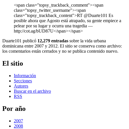
<span class="topsy_trackback_comment"><span
class="topsy_twitter_username"><span
class="topsy_trackback_content">RT @Duarte101 Es
posible ahora que Agosto está atrapado, su gente empiece a
pelear por su lugar y ocurra una tragedia ―
http://cot.ag/bUD87U</span></span>
Duarte101 publicó
12,279 entradas
sobre la vida urbana
dominicana entre 2007 y 2012. El sitio se conserva como archivo:
los comentarios están cerrados y no se publica contenido nuevo.
El sitio
Información
Secciones
Autores
Buscar en el archivo
RSS
Por año
2007
2008