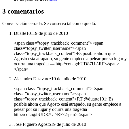
3 comentarios
Conversación cerrada. Se conserva tal como quedó.
Duarte101
19 de julio de 2010
<span class="topsy_trackback_comment"><span
class="topsy_twitter_username"><span
class="topsy_trackback_content">Es posible ahora que
Agosto está atrapado, su gente empiece a pelear por su lugar y
ocurra una tragedia ― http://cot.ag/bUD87U ^RF</span>
</span>
Alejandro E. tavarez
19 de julio de 2010
<span class="topsy_trackback_comment"><span
class="topsy_twitter_username"><span
class="topsy_trackback_content">RT @duarte101: Es
posible ahora que Agosto está atrapado, su gente empiece a
pelear por su lugar y ocurra una tragedia ―
http://cot.ag/bUD87U ^RF</span></span>
José Figuero Agosto
19 de julio de 2010