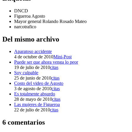
DNCD
Figueroa Agosto
Mayor general Rolando Rosado Mateo
narcotrafico
Del mismo archivo
Aparatoso accidente
4 de octubre de 2010
Mini-Post
Puede ser que ahora venga lo peor
19 de julio de 2010
citas
Soy culpable
25 de junio de 2010
citas
Costo del video de Agosto
3 de agosto de 2010
citas
Es totalmente absurdo
28 de mayo de 2010
citas
Las mujeres de Figueroa
22 de julio de 2010
citas
6 comentarios