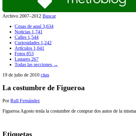
Archivo 2007–2012
Buscar
Cosas de aquí
3,634
Noticias
1,741
Calles
1,544
Curiosidades
1,242
Artículos
1,041
Fotos
853
Lugares
267
Todas las secciones →
19 de julio de 2010
citas
La costumbre de Figueroa
Por
Rull Fernández
Figueroa Agosto tenía la costumbre de comprar dos autos de la misma 
Etiquetas