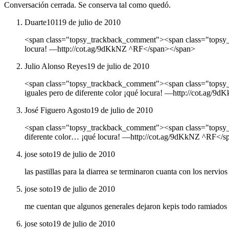
Conversación cerrada. Se conserva tal como quedó.
Duarte101
19 de julio de 2010
<span class="topsy_trackback_comment"><span class="topsy_tw
locura! ―http://cot.ag/9dKkNZ ^RF</span></span>
Julio Alonso Reyes
19 de julio de 2010
<span class="topsy_trackback_comment"><span class="topsy_
iguales pero de diferente color ¡qué locura! ―http://cot.ag/
José Figuero Agosto
19 de julio de 2010
<span class="topsy_trackback_comment"><span class="topsy_t
diferente color… ¡qué locura! ―http://cot.ag/9dKkNZ ^RF</
jose soto
19 de julio de 2010
las pastillas para la diarrea se terminaron cuanta con los nervi
jose soto
19 de julio de 2010
me cuentan que algunos generales dejaron kepis todo ramiados so
jose soto
19 de julio de 2010