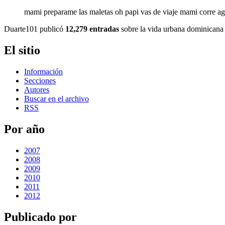
mami preparame las maletas oh papi vas de viaje mami corre
Duarte101 publicó
12,279 entradas
sobre la vida urbana dominicana 
El sitio
Información
Secciones
Autores
Buscar en el archivo
RSS
Por año
2007
2008
2009
2010
2011
2012
Publicado por