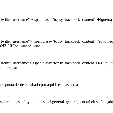
itter_username"><span class="topsy_trackback_content">Figueroa le 
twitter_username"><span class="topsy_trackback_content">Yo lo veo
9dKkNZ ^RF</span></span>
witter_username"><span class="topsy_trackback_content">RT: @Duart
span></span>
os de punta desde el sabado por aqui k es mas cerca
bre la mesa oh y donde esta el general, general,general oh se fuee,ahy 