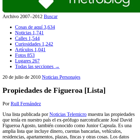
Archivo 2007–2012
Buscar
Cosas de aquí
3,634
Noticias
1,741
Calles
1,544
Curiosidades
1,242
Artículos
1,041
Fotos
853
Lugares
267
Todas las secciones →
20 de julio de 2010
Noticias
Personajes
Propiedades de Figueroa [Lista]
Por
Rull Fernández
Una lista publicada por
Noticias Telemicro
muestra las propiedades
que tenía en nuestro país el ex-prófugo narcotraficante José David
Figueroa Agosto, también conocido como Junior Capsula. Es una
amplia lista que incluye dinero, cuentas bancarias, vehículos,
residencias, apartamentos, plazas, fincas y otras cosas. Los datos