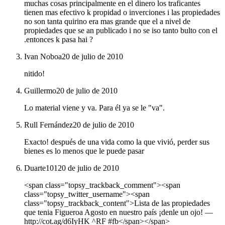
muchas cosas principalmente en el dinero los traficantes
tienen mas efectivo k propidad o inverciones i las propiedades
no son tanta quirino era mas grande que el a nivel de
propiedades que se an publicado i no se iso tanto bulto con el
.entonces k pasa hai ?
Ivan Noboa
20 de julio de 2010
nitido!
Guillermo
20 de julio de 2010
Lo material viene y va. Para él ya se le "va".
Rull Fernández
20 de julio de 2010
Exacto! después de una vida como la que vivió, perder sus
bienes es lo menos que le puede pasar
Duarte101
20 de julio de 2010
<span class="topsy_trackback_comment"><span
class="topsy_twitter_username"><span
class="topsy_trackback_content">Lista de las propiedades
que tenia Figueroa Agosto en nuestro país ¡denle un ojo! ―
http://cot.ag/d6IyHK ^RF #fb</span></span>