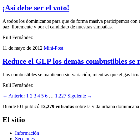
¡Así debe ser el voto!
A todos los dominicanos para que de forma masiva participemos con e
paz, libremente y por el candidato de nuestras simpatías.
Rull Fernández
11 de mayo de 2012
Mini-Post
Reduce el GLP los demás combustibles se 
Los combustibles se mantienen sin variación, mientras que el gas lic
Rull Fernández
← Anterior
1
2
3
4
5
6
…
1,227
Siguiente →
Duarte101 publicó
12,279 entradas
sobre la vida urbana dominicana 
El sitio
Información
Secciones