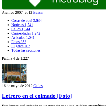
Archivo 2007–2012
Buscar
Cosas de aquí
3,634
Noticias
1,741
Calles
1,544
Curiosidades
1,242
Artículos
1,041
Fotos
853
Lugares
267
Todas las secciones →
Página 4 de 1,227
16 de mayo de 2012
Calles
Letrero en el colmado [Foto]
Este letrero está colgado en un negocio con visibles faltas ortográf