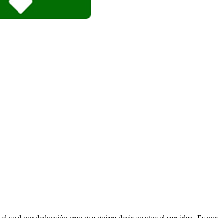
icas el cual por deducción creo que quiere decir «pague al servirle». 