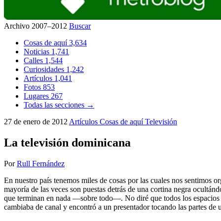
Archivo 2007–2012
Buscar
Cosas de aquí
3,634
Noticias
1,741
Calles
1,544
Curiosidades
1,242
Artículos
1,041
Fotos
853
Lugares
267
Todas las secciones →
27 de enero de 2012
Artículos
Cosas de aquí
Televisión
La televisión dominicana
Por
Rull Fernández
En nuestro país tenemos miles de cosas por las cuales nos sentimos org
mayoría de las veces son puestas detrás de una cortina negra ocultándo
que terminan en nada —sobre todo—. No diré que todos los espacios so
cambiaba de canal y encontró a un presentador tocando las partes de u