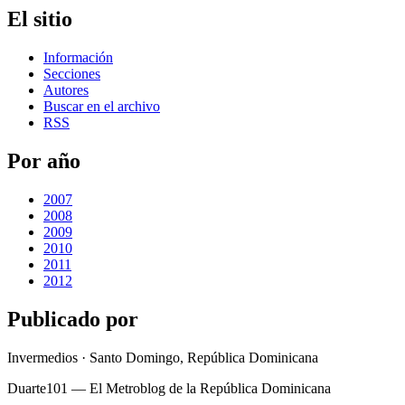
El sitio
Información
Secciones
Autores
Buscar en el archivo
RSS
Por año
2007
2008
2009
2010
2011
2012
Publicado por
Invermedios · Santo Domingo, República Dominicana
Duarte101 — El Metroblog de la República Dominicana