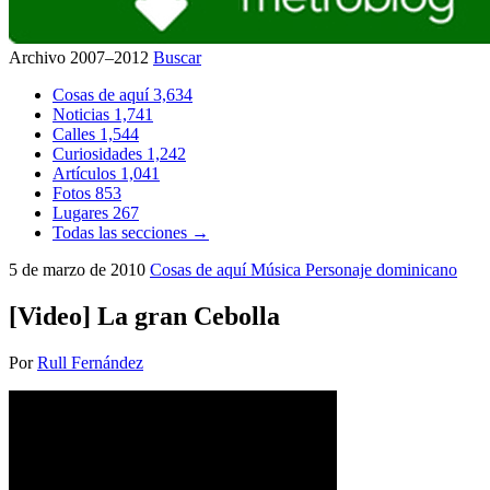
Archivo 2007–2012
Buscar
Cosas de aquí
3,634
Noticias
1,741
Calles
1,544
Curiosidades
1,242
Artículos
1,041
Fotos
853
Lugares
267
Todas las secciones →
5 de marzo de 2010
Cosas de aquí
Música
Personaje dominicano
[Video] La gran Cebolla
Por
Rull Fernández