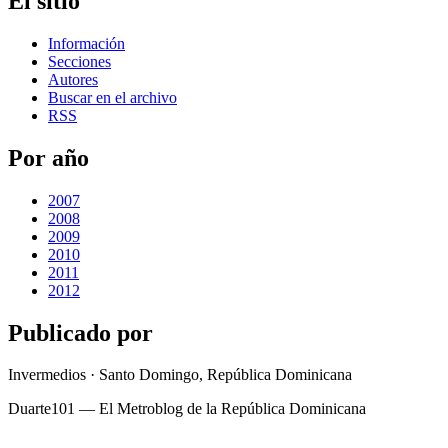
El sitio
Información
Secciones
Autores
Buscar en el archivo
RSS
Por año
2007
2008
2009
2010
2011
2012
Publicado por
Invermedios · Santo Domingo, República Dominicana
Duarte101 — El Metroblog de la República Dominicana