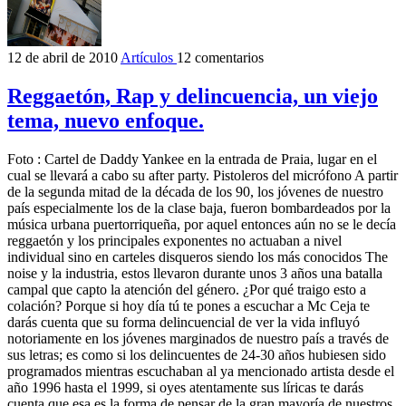
12 de abril de 2010
Artículos
12 comentarios
Reggaetón, Rap y delincuencia, un viejo
tema, nuevo enfoque.
Foto : Cartel de Daddy Yankee en la entrada de Praia, lugar en el
cual se llevará a cabo su after party. Pistoleros del micrófono A partir
de la segunda mitad de la década de los 90, los jóvenes de nuestro
país especialmente los de la clase baja, fueron bombardeados por la
música urbana puertorriqueña, por aquel entonces aún no se le decía
reggaetón y los principales exponentes no actuaban a nivel
individual sino en carteles disqueros siendo los más conocidos The
noise y la industria, estos llevaron durante unos 3 años una batalla
campal que capto la atención del género. ¿Por qué traigo esto a
colación? Porque si hoy día tú te pones a escuchar a Mc Ceja te
darás cuenta que su forma delincuencial de ver la vida influyó
notoriamente en los jóvenes marginados de nuestro país a través de
sus letras; es como si los delincuentes de 24-30 años hubiesen sido
programados mientras escuchaban al ya mencionado artista desde el
año 1996 hasta el 1999, si oyes atentamente sus líricas te darás
cuenta que esa es la forma de pensar de la gran mayoría de nuestros