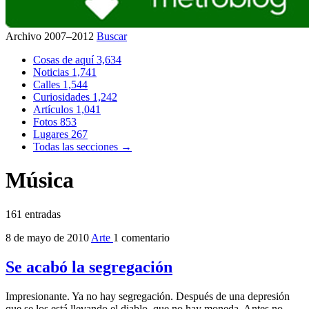
Archivo 2007–2012
Buscar
Cosas de aquí
3,634
Noticias
1,741
Calles
1,544
Curiosidades
1,242
Artículos
1,041
Fotos
853
Lugares
267
Todas las secciones →
Música
161 entradas
8 de mayo de 2010
Arte
1 comentario
Se acabó la segregación
Impresionante. Ya no hay segregación. Después de una depresión
que se los está llevando el diablo, que no hay moneda. Antes no