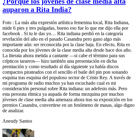
¿Porqué los jóvenes de clase media alta
auparon a Rita India?
Foto : La más alta expresión artística femenina local, Rita Indiana,
mide 6 pies y tres pulgadas, bueno eso fue lo que me dijo ella por
facebook . Si tu le das yo… Rita indiana perdió en la categoría
revelación del año en el pasado Casandra pero gano algo más
importante aún: ser reconocida por la clase baja. En efecto, Rita es
conocida por los jóvenes de la clase media alta desde hace dos año.
La literata ahora metida a cantante ―si cabe el término para sus
crípticos tarareos― hizo también una presentación en dicha
premiación y como resultado al día siguiente ya había discos
compactos pirateados con el sencillo el baile del pin pon sonando
esquina tras esquina del populoso sector de Cristo Rey. A través de
mi programa de radio muchos ya han escuchado cual es mi
consideración personal sobre Rita indiana: un adefesio más. Pero
esta perorata rítmica ya aupada de forma mezquina por muchos
jóvenes de clase media alta amenaza ahora tras su exposición en los
premios Casandra, convertirse en un fenómeno de masas, algo digno
de analizar.
Aneudy Santos