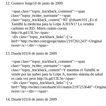
Gustavo Jorge
16 de junio de 2009
<span class="topsy_trackback_comment"><span
class="topsy_twitter_username"><span
class="topsy_trackback_content">RT @duarte101 ¿Es el
Tamiflú la medicina para la Gripe A/H1N1? Lo venden
carísimo en RD. Miren cuánto cuesta
http://is.gd/13L5n</span>
<div class="topsy_trackback_links">[<a
href="http://twitter.com/gjorge/status/2197261243">Original
tweet</a></div></span>
Duarte101
16 de junio de 2009
<span class="topsy_trackback_comment"><span
class="topsy_twitter_username"><span
class="topsy_trackback_content">Y mientras el Tamiflú se
vende por las nubes para la Gripe A, nuestro sistema de salud
es cada vez peor http://is.gd/13L5n</span>
<div class="topsy_trackback_links">[<a
href="http://twitter.com/duarte101/status/2197253640">Origina
tweet</a></div></span>
Duarte101
16 de junio de 2009