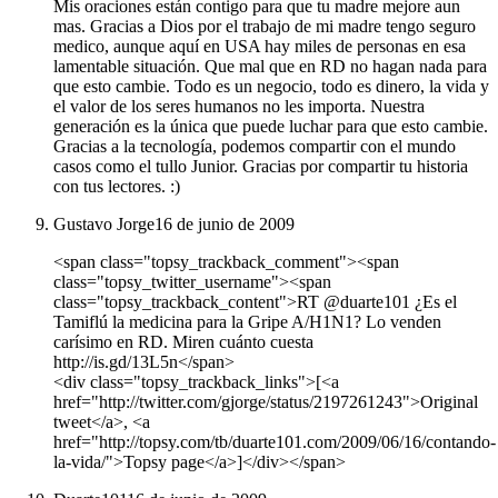
Mis oraciones están contigo para que tu madre mejore aun
mas. Gracias a Dios por el trabajo de mi madre tengo seguro
medico, aunque aquí en USA hay miles de personas en esa
lamentable situación. Que mal que en RD no hagan nada para
que esto cambie. Todo es un negocio, todo es dinero, la vida y
el valor de los seres humanos no les importa. Nuestra
generación es la única que puede luchar para que esto cambie.
Gracias a la tecnología, podemos compartir con el mundo
casos como el tullo Junior. Gracias por compartir tu historia
con tus lectores. :)
Gustavo Jorge
16 de junio de 2009
<span class="topsy_trackback_comment"><span
class="topsy_twitter_username"><span
class="topsy_trackback_content">RT @duarte101 ¿Es el
Tamiflú la medicina para la Gripe A/H1N1? Lo venden
carísimo en RD. Miren cuánto cuesta
http://is.gd/13L5n</span>
<div class="topsy_trackback_links">[<a
href="http://twitter.com/gjorge/status/2197261243">Original
tweet</a>, <a
href="http://topsy.com/tb/duarte101.com/2009/06/16/contando-
la-vida/">Topsy page</a>]</div></span>