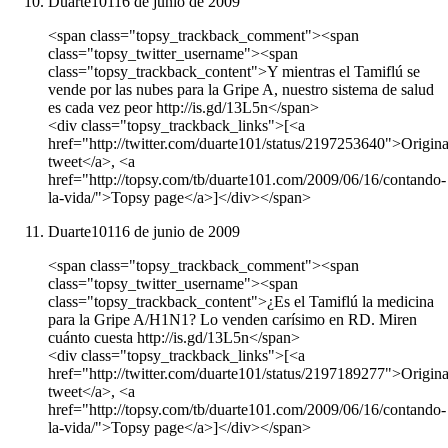
Duarte101
16 de junio de 2009
<span class="topsy_trackback_comment"><span
class="topsy_twitter_username"><span
class="topsy_trackback_content">Y mientras el Tamiflú se
vende por las nubes para la Gripe A, nuestro sistema de salud
es cada vez peor http://is.gd/13L5n</span>
<div class="topsy_trackback_links">[<a
href="http://twitter.com/duarte101/status/2197253640">Origina
tweet</a>, <a
href="http://topsy.com/tb/duarte101.com/2009/06/16/contando-
la-vida/">Topsy page</a>]</div></span>
Duarte101
16 de junio de 2009
<span class="topsy_trackback_comment"><span
class="topsy_twitter_username"><span
class="topsy_trackback_content">¿Es el Tamiflú la medicina
para la Gripe A/H1N1? Lo venden carísimo en RD. Miren
cuánto cuesta http://is.gd/13L5n</span>
<div class="topsy_trackback_links">[<a
href="http://twitter.com/duarte101/status/2197189277">Origina
tweet</a>, <a
href="http://topsy.com/tb/duarte101.com/2009/06/16/contando-
la-vida/">Topsy page</a>]</div></span>