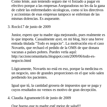
Como leiste, aun teniendo seguro me vi forzado a pagar en
efectivo porque a las empresas Aseguradoras no les da la gana
de cubrir las enfermedades sicologicas, como si los directivos
y accionistas de esas empresas tampoco se enferman de las
mismas dolencias. Es asqueante.
Rocío
17 de junio de 2009
Junior, espero que tu madre siga mejorando, pues realmente es
lo que importa. Casualmente ayer, en mi blog, hice una breve
entrada titulada "Todo es negocio". La motivación era el caso
Novartis, que rechazó el pedido de la OMS de que donara
vacunas a países pobres. Puedes verla aquí:
http://accioncomunitaria.blogspot.com/2009/06/todo-es-
negocio.html
Lógicamente, Novartis no está en eso, porque la medicina es
un negocio, uno de grandes proporciones en el que solo salen
perdiendo los pacientes.
Igual que tú, la cantidad grosera de impuestos que se paga y
cuyos resultados no vemos es motivo de gran decepción.
Claudia Agramonte
16 de junio de 2009
Que bueno que tu madre esté mejor de salud!!