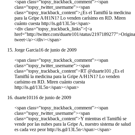
<span class="topsy_trackback_comment"><span
class="topsy_twitter_username"><span
class="topsy_trackback_content">¿Es el Tamiflú la medicina
para la Gripe A/H1N1? Lo venden carísimo en RD. Miren
cuánto cuesta http://is.gd/13L5n</span>
<div class="topsy_trackback_links">[<a
href="http://twitter.com/duarte101/status/2197189277">Origina
tweet</a></div></span>
Jorge Garcia
16 de junio de 2009
<span class="topsy_trackback_comment"><span
class="topsy_twitter_username"><span
class="topsy_trackback_content">RT @duarte101 ¿Es el
Tamiflú la medicina para la Gripe A/H1N1? Lo venden
carísimo en RD. Miren cuánto cuesta
http://is.gd/13L5n</span></span>
duarte101
16 de junio de 2009
<span class="topsy_trackback_comment"><span
class="topsy_twitter_username"><span
class="topsy_trackback_content">Y mientras el Tamiflú se
vende por las nubes para la Gripe A, nuestro sistema de salud
es cada vez peor http://is.gd/13L5n</span></span>