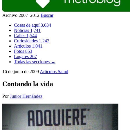
Archivo 2007–2012
Buscar
Cosas de aquí
3,634
Noticias
1,741
Calles
1,544
Curiosidades
1,242
Artículos
1,041
Fotos
853
Lugares
267
Todas las secciones →
16 de junio de 2009
Artículos
Salud
Contando la vida
Por
Junior Hernández