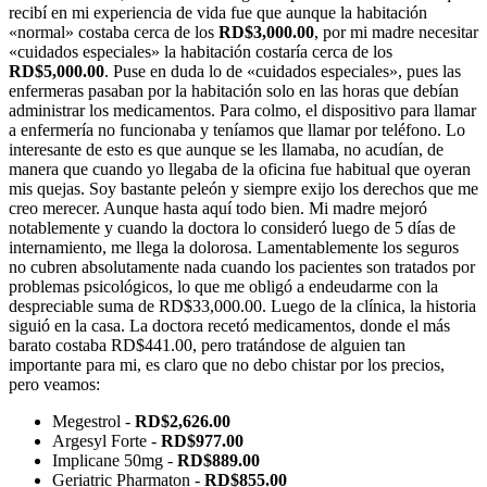
recibí en mi experiencia de vida fue que aunque la habitación
«normal» costaba cerca de los
RD$3,000.00
, por mi madre necesitar
«cuidados especiales» la habitación costaría cerca de los
RD$5,000.00
. Puse en duda lo de «cuidados especiales», pues las
enfermeras pasaban por la habitación solo en las horas que debían
administrar los medicamentos. Para colmo, el dispositivo para llamar
a enfermería no funcionaba y teníamos que llamar por teléfono. Lo
interesante de esto es que aunque se les llamaba, no acudían, de
manera que cuando yo llegaba de la oficina fue habitual que oyeran
mis quejas. Soy bastante peleón y siempre exijo los derechos que me
creo merecer. Aunque hasta aquí todo bien. Mi madre mejoró
notablemente y cuando la doctora lo consideró luego de 5 días de
internamiento, me llega la dolorosa. Lamentablemente los seguros
no cubren absolutamente nada cuando los pacientes son tratados por
problemas psicológicos, lo que me obligó a endeudarme con la
despreciable suma de RD$33,000.00. Luego de la clínica, la historia
siguió en la casa. La doctora recetó medicamentos, donde el más
barato costaba RD$441.00, pero tratándose de alguien tan
importante para mi, es claro que no debo chistar por los precios,
pero veamos:
Megestrol -
RD$2,626.00
Argesyl Forte -
RD$977.00
Implicane 50mg -
RD$889.00
Geriatric Pharmaton -
RD$855.00