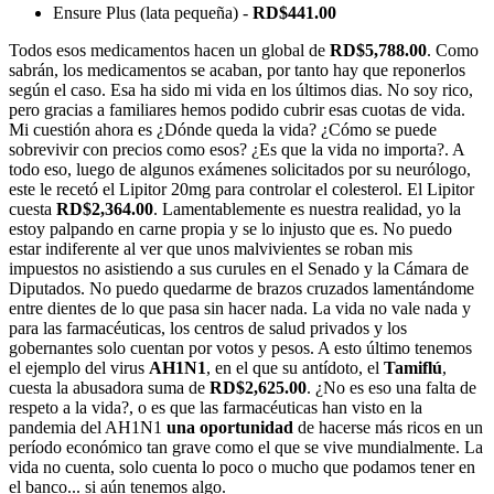
Ensure Plus (lata pequeña) -
RD$441.00
Todos esos medicamentos hacen un global de
RD$5,788.00
. Como
sabrán, los medicamentos se acaban, por tanto hay que reponerlos
según el caso. Esa ha sido mi vida en los últimos dias. No soy rico,
pero gracias a familiares hemos podido cubrir esas cuotas de vida.
Mi cuestión ahora es ¿Dónde queda la vida? ¿Cómo se puede
sobrevivir con precios como esos? ¿Es que la vida no importa?. A
todo eso, luego de algunos exámenes solicitados por su neurólogo,
este le recetó el Lipitor 20mg para controlar el colesterol. El Lipitor
cuesta
RD$2,364.00
. Lamentablemente es nuestra realidad, yo la
estoy palpando en carne propia y se lo injusto que es. No puedo
estar indiferente al ver que unos malvivientes se roban mis
impuestos no asistiendo a sus curules en el Senado y la Cámara de
Diputados. No puedo quedarme de brazos cruzados lamentándome
entre dientes de lo que pasa sin hacer nada. La vida no vale nada y
para las farmacéuticas, los centros de salud privados y los
gobernantes solo cuentan por votos y pesos. A esto último tenemos
el ejemplo del virus
AH1N1
, en el que su antídoto, el
Tamiflú
,
cuesta la abusadora suma de
RD$2,625.00
. ¿No es eso una falta de
respeto a la vida?, o es que las farmacéuticas han visto en la
pandemia del AH1N1
una oportunidad
de hacerse más ricos en un
período económico tan grave como el que se vive mundialmente. La
vida no cuenta, solo cuenta lo poco o mucho que podamos tener en
el banco... si aún tenemos algo.