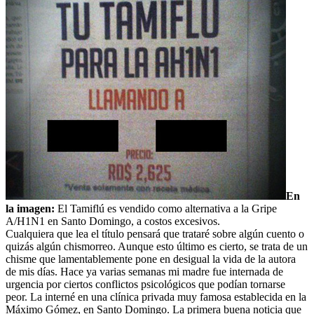
En
la imagen:
El Tamiflú es vendido como alternativa a la Gripe
A/H1N1 en Santo Domingo, a costos excesivos.
Cualquiera que lea el título pensará que trataré sobre algún cuento o
quizás algún chismorreo. Aunque esto último es cierto, se trata de un
chisme que lamentablemente pone en desigual la vida de la autora
de mis días. Hace ya varias semanas mi madre fue internada de
urgencia por ciertos conflictos psicológicos que podían tornarse
peor. La interné en una clínica privada muy famosa establecida en la
Máximo Gómez, en Santo Domingo.
La primera buena noticia que