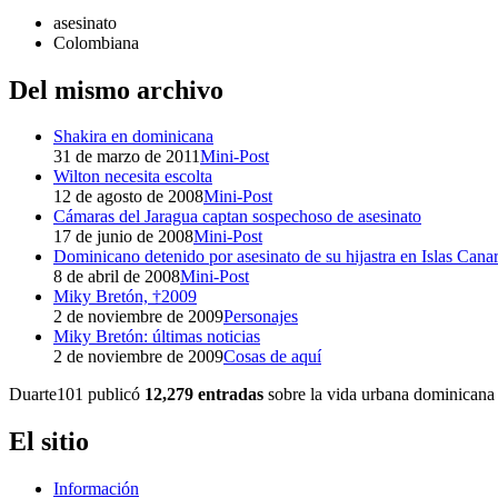
asesinato
Colombiana
Del mismo archivo
Shakira en dominicana
31 de marzo de 2011
Mini-Post
Wilton necesita escolta
12 de agosto de 2008
Mini-Post
Cámaras del Jaragua captan sospechoso de asesinato
17 de junio de 2008
Mini-Post
Dominicano detenido por asesinato de su hijastra en Islas Canar
8 de abril de 2008
Mini-Post
Miky Bretón, †2009
2 de noviembre de 2009
Personajes
Miky Bretón: últimas noticias
2 de noviembre de 2009
Cosas de aquí
Duarte101 publicó
12,279 entradas
sobre la vida urbana dominicana 
El sitio
Información