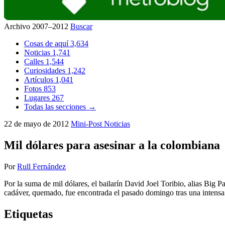
Archivo 2007–2012
Buscar
Cosas de aquí
3,634
Noticias
1,741
Calles
1,544
Curiosidades
1,242
Artículos
1,041
Fotos
853
Lugares
267
Todas las secciones →
22 de mayo de 2012
Mini-Post
Noticias
Mil dólares para asesinar a la colombiana
Por
Rull Fernández
Por la suma de mil dólares, el bailarín David Joel Toribio, alias Big
cadáver, quemado, fue encontrada el pasado domingo tras una intensa b
Etiquetas