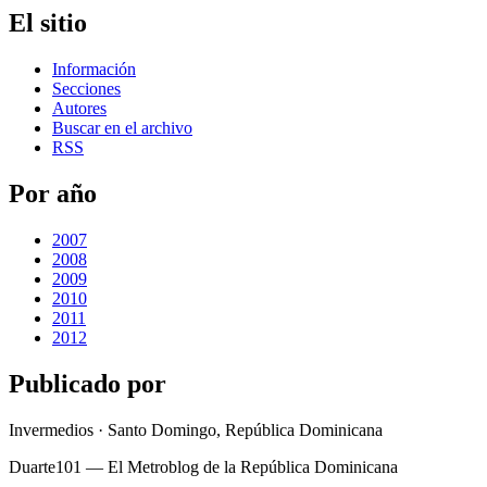
El sitio
Información
Secciones
Autores
Buscar en el archivo
RSS
Por año
2007
2008
2009
2010
2011
2012
Publicado por
Invermedios · Santo Domingo, República Dominicana
Duarte101 — El Metroblog de la República Dominicana