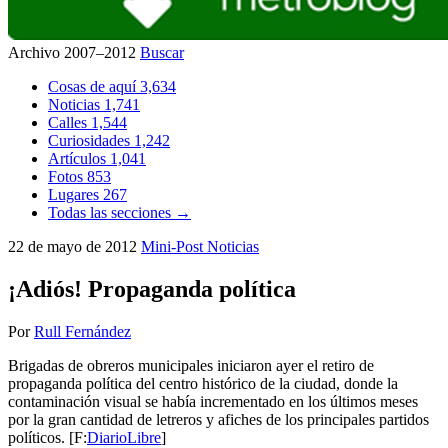
Archivo 2007–2012
Buscar
Cosas de aquí
3,634
Noticias
1,741
Calles
1,544
Curiosidades
1,242
Artículos
1,041
Fotos
853
Lugares
267
Todas las secciones →
22 de mayo de 2012
Mini-Post
Noticias
¡Adiós! Propaganda política
Por
Rull Fernández
Brigadas de obreros municipales iniciaron ayer el retiro de
propaganda política del centro histórico de la ciudad, donde la
contaminación visual se había incrementado en los últimos meses
por la gran cantidad de letreros y afiches de los principales partidos
políticos. [F:
DiarioLibre
]