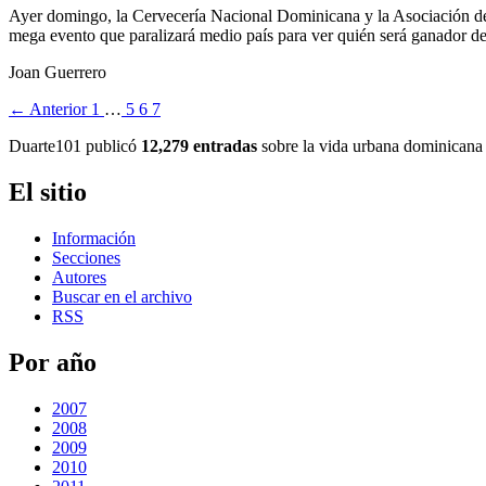
Ayer domingo, la Cervecería Nacional Dominicana y la Asociación de
mega evento que paralizará medio país para ver quién será ganador de 
Joan Guerrero
← Anterior
1
…
5
6
7
Duarte101 publicó
12,279 entradas
sobre la vida urbana dominicana 
El sitio
Información
Secciones
Autores
Buscar en el archivo
RSS
Por año
2007
2008
2009
2010